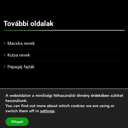
További
oldalak
Macska nevek
Kutya nevek
Papagáj fajták
A weboldalon a minőségi felhasználói élmény érdekében sütiket
használunk.
Információk
You can find out more about which cookies we are using or
switch them off in
settings
.
Adatkezelési tájékoztató
Elfogad