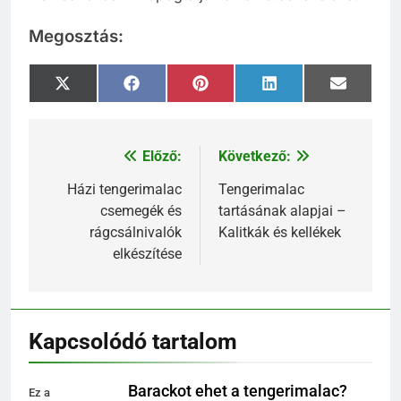
Megosztás:
Share
Share
Share
Share
Share
X
Facebook
Pinterest
LinkedIn
Email
on
on
on
on
on
(Twitter)
Előző:
Következő:
Bejegyzés
navigáció
Házi tengerimalac
Tengerimalac
csemegék és
tartásának alapjai –
rágcsálnivalók
Kalitkák és kellékek
elkészítése
Kapcsolódó tartalom
Barackot ehet a tengerimalac?
Ez a