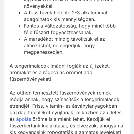
növényekkel.
A friss füvek hetente 2-3 alkalommal
adagolhatók kis mennyiségben.
Fontos a változatosság, hogy minél több
féle fűszert fogyaszthassanak.
A maradékot mindig távolítsuk el az
almozásból, ne engedjük, hogy
megpenészedjen.
A tengerimalacok imádni fogják az új ízeket,
aromákat és a rágcsálás örömét adó
fűszernövényeket!
Az otthon termesztett fűszernövények remek
módja annak, hogy színesítsük a tengerimalacok
étrendjét. Friss, vitamin- és ásványianyagokban
gazdag táplálékot nyújtanak, miközben az ültetés
és
ápolás
öröme is a miénk lehet. Kezdjük el
fűszerkertünk kialakítását, és élvezzük, ahogyan a
kis kedvenceink ropogtatják a zamatos leveleket!