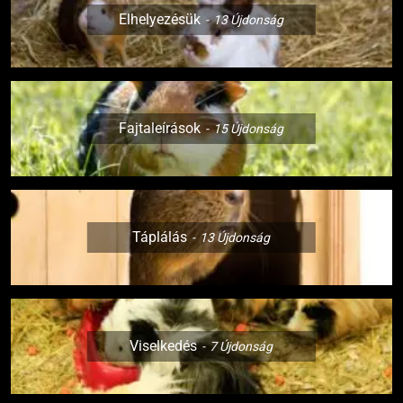
Elhelyezésük
13
Újdonság
Fajtaleírások
15
Újdonság
Táplálás
13
Újdonság
Viselkedés
7
Újdonság