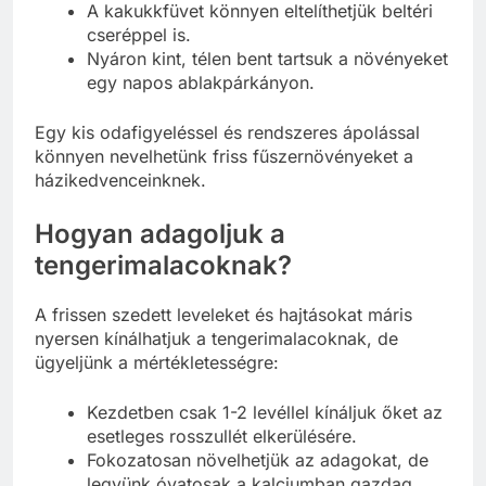
A kakukkfüvet könnyen eltelíthetjük beltéri
cseréppel is.
Nyáron kint, télen bent tartsuk a növényeket
egy napos ablakpárkányon.
Egy kis odafigyeléssel és rendszeres ápolással
könnyen nevelhetünk friss fűszernövényeket a
házikedvenceinknek.
Hogyan adagoljuk a
tengerimalacoknak?
A frissen szedett leveleket és hajtásokat máris
nyersen kínálhatjuk a tengerimalacoknak, de
ügyeljünk a mértékletességre:
Kezdetben csak 1-2 levéllel kínáljuk őket az
esetleges rosszullét elkerülésére.
Fokozatosan növelhetjük az adagokat, de
legyünk óvatosak a kalciumban gazdag