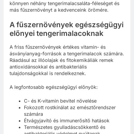
könnyen néhány tengerimalacsaláta-féleséget és
más fűszernövényt a kedvenceink örömére.
A fűszernövények egészségügyi
előnyei tengerimalacoknak
A friss fűszernövények értékes vitamin- és
ásványianyag-források a tengerimalacok számára.
Ráadásul az illóolajak és fitokemikáliák remek
antioxidánsokkal és antibakteriális
tulajdonságokkal is rendelkeznek.
A legfontosabb egészségügyi előnyök:
C- és K-vitamin bevitel növelése
Fokozott rostkínálat az emésztőrendszer
számára
Étvágyjavító és immunerősítő hatások
Természetes gyulladáscsökkentő és
antibakteriális védelmet nyújtanak