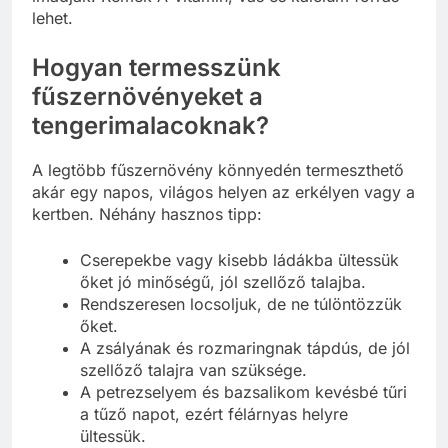
lehet.
Hogyan termesszünk
fűszernövényeket a
tengerimalacoknak?
A legtöbb fűszernövény könnyedén termeszthető
akár egy napos, világos helyen az erkélyen vagy a
kertben. Néhány hasznos tipp:
Cserepekbe vagy kisebb ládákba ültessük
őket jó minőségű, jól szellőző talajba.
Rendszeresen locsoljuk, de ne túlöntözzük
őket.
A zsályának és rozmaringnak tápdús, de jól
szellőző talajra van szüksége.
A petrezselyem és bazsalikom kevésbé tűri
a tűző napot, ezért félárnyas helyre
ültessük.