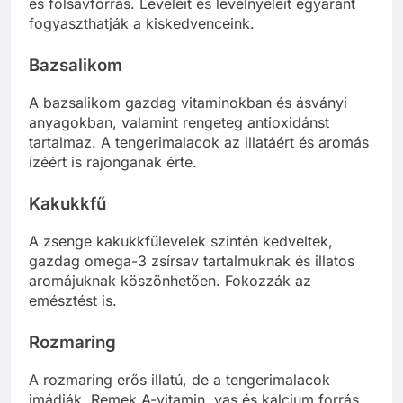
és folsavforrás. Leveleit és levélnyeleit egyaránt
fogyaszthatják a kiskedvenceink.
Bazsalikom
A bazsalikom gazdag vitaminokban és ásványi
anyagokban, valamint rengeteg antioxidánst
tartalmaz. A tengerimalacok az illatáért és aromás
ízéért is rajonganak érte.
Kakukkfű
A zsenge kakukkfűlevelek szintén kedveltek,
gazdag omega-3 zsírsav tartalmuknak és illatos
aromájuknak köszönhetően. Fokozzák az
emésztést is.
Rozmaring
A rozmaring erős illatú, de a tengerimalacok
imádják. Remek A-vitamin, vas és kalcium forrás