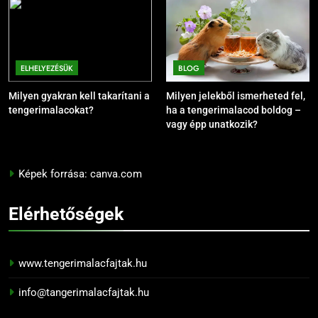
ELHELYEZÉSÜK
BLOG
Milyen gyakran kell takarítani a
Milyen jelekből ismerheted fel,
tengerimalacokat?
ha a tengerimalacod boldog –
vagy épp unatkozik?
Képek forrása: canva.com
Elérhetőségek
www.tengerimalacfajtak.hu
info@tangerimalacfajtak.hu