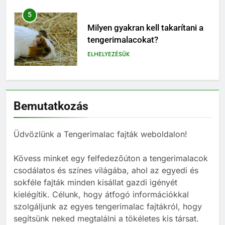
6
Milyen jelekből ismerheted fel,
ha a tengerimalacod boldog –
vagy épp unatkozik?
BLOG
7
Miért nem ajánlott egyedül
Bemutatkozás
tartani tengerimalacot – és
hogyan válassz neki megfelelő
BLOG
társat?
Üdvözlünk a Tengerimalac fajták weboldalon!
8
Kövess minket egy felfedezőúton a tengerimalacok
Mi kell egy tengerimalacnak?
csodálatos és színes világába, ahol az egyedi és
BLOG
sokféle fajták minden kisállat gazdi igényét
kielégítik. Célunk, hogy átfogó információkkal
szolgáljunk az egyes tengerimalac fajtákról, hogy
1
segítsünk neked megtalálni a tökéletes kis társat.