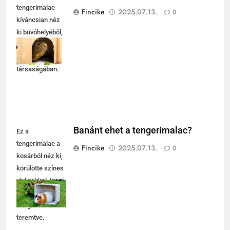
tengerimalac
Fincike
2025.07.13.
0
kíváncsian néz
ki búvóhelyéből,
friss
salátalevelek
társaságában.
Banánt ehet a tengerimalac?
Ez a
tengerimalac a
Fincike
2025.07.13.
0
kosárból néz ki,
körülötte színes
virágokkal, igazi
tavaszi
hangulatot
teremtve.