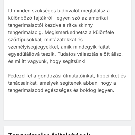
Tengerimalac és nyúl együtt
tartása
Itt minden szükséges tudnivalót megtalálsz a
BLOG
ELHELYEZÉSÜK
különböző fajtákról, legyen szó az amerikai
tengerimalactól kezdve a ritka skinny
tengerimalacig. Megismerkedhetsz a különféle
2
szőrtípusokkal, mintázatokkal és
Barackot ehet a tengerimalac?
személyiségjegyekkel, amik mindegyik fajtát
TÁPLÁLÁS
egyedülállóvá teszik. Tudatos választás előtt állsz,
és mi itt vagyunk, hogy segítsünk!
3
Fedezd fel a gondozási útmutatóinkat, tippeinket és
tanácsainkat, amelyek segítenek abban, hogy a
Banánt ehet a tengerimalac?
tengerimalacod egészséges és boldog legyen.
TÁPLÁLÁS
TENGERIMALAC TARTÁS
4
Kopasz tengerimalac tartása:
minden, amit tudnod kell