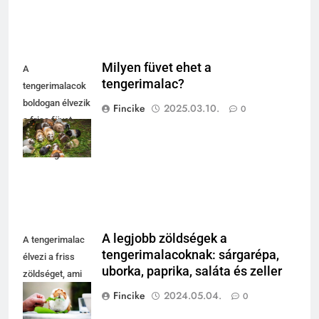
Milyen füvet ehet a
A
tengerimalac?
tengerimalacok
boldogan élvezik
Fincike
2025.03.10.
0
a friss füvet,
barátságos
társaságban.
A legjobb zöldségek a
A tengerimalac
tengerimalacoknak: sárgarépa,
élvezi a friss
uborka, paprika, saláta és zeller
zöldséget, ami
egészséges és
Fincike
2024.05.04.
0
tápláló számára.