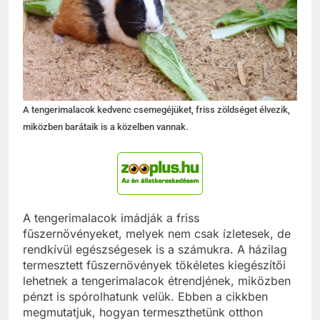
A tengerimalacok kedvenc csemegéjüket, friss zöldséget élvezik,
miközben barátaik is a közelben vannak.
A tengerimalacok imádják a friss
fűszernövényeket, melyek nem csak ízletesek, de
rendkívül egészségesek is a számukra. A házilag
termesztett fűszernövények tökéletes kiegészítői
lehetnek a tengerimalacok étrendjének, miközben
pénzt is spórolhatunk velük. Ebben a cikkben
megmutatjuk, hogyan termeszthetünk otthon