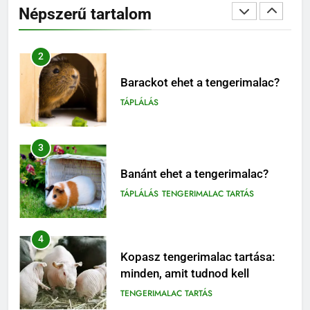
Népszerű tartalom
TÁPLÁLÁS
3
Banánt ehet a tengerimalac?
TÁPLÁLÁS
TENGERIMALAC TARTÁS
4
Kopasz tengerimalac tartása:
minden, amit tudnod kell
TENGERIMALAC TARTÁS
5
Milyen gyakran kell takarítani a
tengerimalacokat?
ELHELYEZÉSÜK