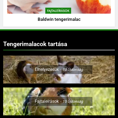
FAJTALEÍRÁSOK
Baldwin tengerimalac
Tengerimalacok tartása
Elhelyezésük
13
Újdonság
Fajtaleírások
15
Újdonság