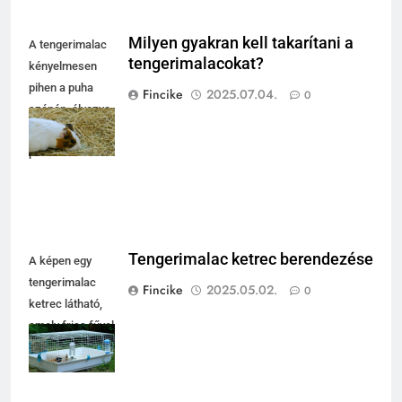
Milyen gyakran kell takarítani a
A tengerimalac
tengerimalacokat?
kényelmesen
pihen a puha
Fincike
2025.07.04.
0
szénán, élvezve
a nyugodt
pillanatokat.
Tengerimalac ketrec berendezése
A képen egy
tengerimalac
Fincike
2025.05.02.
0
ketrec látható,
amely friss fűvel
és vízzel van
ellátva.