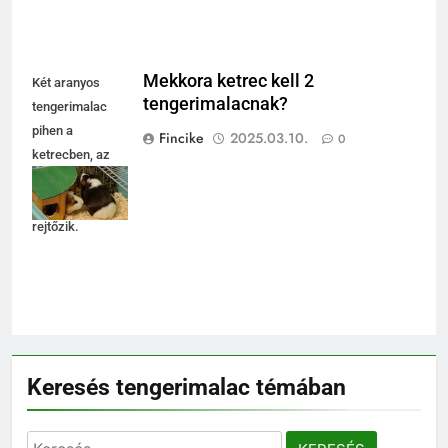
Mekkora ketrec kell 2
Két aranyos
tengerimalacnak?
tengerimalac
pihen a
Fincike
2025.03.10.
0
ketrecben, az
egyik a
házikóban
rejtőzik.
Keresés tengerimalac témában
5
Keresés: