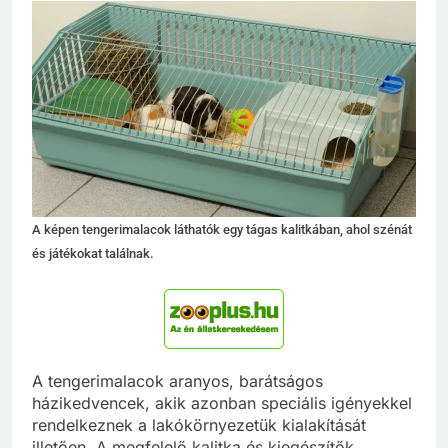
A képen tengerimalacok láthatók egy tágas kalitkában, ahol szénát
és játékokat találnak.
A tengerimalacok aranyos, barátságos
házikedvencek, akik azonban speciális igényekkel
rendelkeznek a lakókörnyezetük kialakítását
illetően. A megfelelő kalitka és kiegészítők