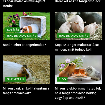
Tengerimalac és nyúl együtt
Barackot ehet a tengerimalac?
tartása
TÁPLÁLÁS
TENGERIMALAC TARTÁS
TENGERIMALAC TARTÁS
Banánt ehet a tengerimalac?
Kopasz tengerimalac tartása:
minden, amit tudnod kell
ELHELYEZÉSÜK
BLOG
Milyen gyakran kell takarítani a
Milyen jelekből ismerheted fel,
tengerimalacokat?
ha a tengerimalacod boldog –
vagy épp unatkozik?