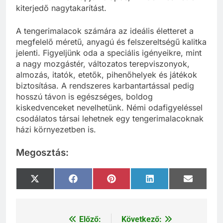
kiterjedő nagytakarítást.
A tengerimalacok számára az ideális életteret a
megfelelő méretű, anyagú és felszereltségű kalitka
jelenti. Figyeljünk oda a speciális igényeikre, mint
a nagy mozgástér, változatos terepviszonyok,
almozás, itatók, etetők, pihenőhelyek és játékok
biztosítása. A rendszeres karbantartással pedig
hosszú távon is egészséges, boldog
kiskedvenceket nevelhetünk. Némi odafigyeléssel
csodálatos társai lehetnek egy tengerimalacoknak
házi környezetben is.
Megosztás:
Share
Share
Share
Share
Share
X
Facebook
Pinterest
LinkedIn
Email
on
on
on
on
on
(Twitter)
Előző:
Következő:
Bejegyzés