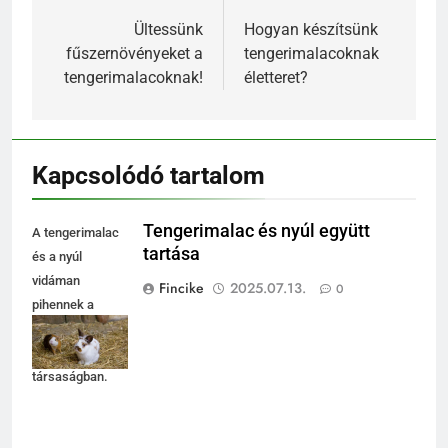
navigáció
Ültessünk
Hogyan készítsünk
fűszernövényeket a
tengerimalacoknak
tengerimalacoknak!
életteret?
Kapcsolódó tartalom
Tengerimalac és nyúl együtt
A tengerimalac
tartása
és a nyúl
vidáman
Fincike
2025.07.13.
0
pihennek a
szalmán,
barátságos
társaságban.