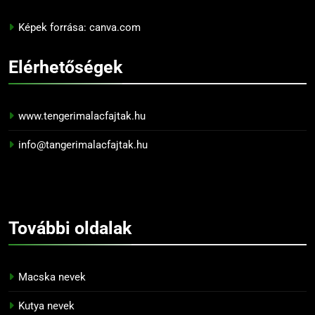
Képek forrása: canva.com
Elérhetőségek
www.tengerimalacfajtak.hu
info@tangerimalacfajtak.hu
További
oldalak
Macska nevek
Kutya nevek