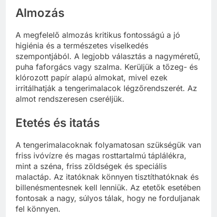
Almozás
A megfelelő almozás kritikus fontosságú a jó
higiénia és a természetes viselkedés
szempontjából. A legjobb választás a nagyméretű,
puha faforgács vagy szalma. Kerüljük a tőzeg- és
klórozott papír alapú almokat, mivel ezek
irritálhatják a tengerimalacok légzőrendszerét. Az
almot rendszeresen cseréljük.
Etetés és itatás
A tengerimalacoknak folyamatosan szükségük van
friss ivóvízre és magas rosttartalmú táplálékra,
mint a széna, friss zöldségek és speciális
malactáp. Az itatóknak könnyen tisztíthatóknak és
billenésmentesnek kell lenniük. Az etetők esetében
fontosak a nagy, súlyos tálak, hogy ne forduljanak
fel könnyen.