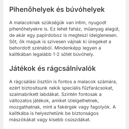
Pihenőhelyek és búvóhelyek
A malacoknak szükségük van intim, nyugodt
pihenőhelyekre is. Ez lehet faház, műanyag alagút,
de akár egy papírdoboz is megteszi ideiglenesen.
Sőt, ők maguk is szívesen vájnak ki üregeket a
behordott szénából. Mindenképp legyen a
kalitkában legalább 1-2 sötét búvóhely.
Játékok és rágcsálnivalók
A rágcsálási ösztön is fontos a malacok számára,
ezért biztosítsunk nekik speciális fűzfarácsokat,
szalmabrikett labdákat. Szintén fontosak a
változatos játékok, amiket ízlelgethetnek,
mozgathatnak, mint a fakérgek vagy fagolyók. A
kalitkába is helyezhetünk be biztonságos
mászókákat vagy kisebb csúszdákat.