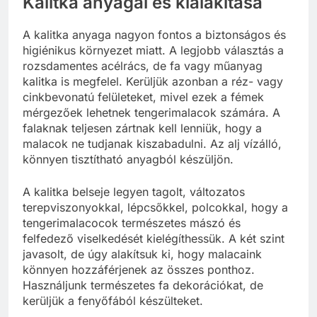
Kalitka anyagai és kialakítása
A kalitka anyaga nagyon fontos a biztonságos és
higiénikus környezet miatt. A legjobb választás a
rozsdamentes acélrács, de fa vagy műanyag
kalitka is megfelel. Kerüljük azonban a réz- vagy
cinkbevonatú felületeket, mivel ezek a fémek
mérgezőek lehetnek tengerimalacok számára. A
falaknak teljesen zártnak kell lenniük, hogy a
malacok ne tudjanak kiszabadulni. Az alj vízálló,
könnyen tisztítható anyagból készüljön.
A kalitka belseje legyen tagolt, változatos
terepviszonyokkal, lépcsőkkel, polcokkal, hogy a
tengerimalacocok természetes mászó és
felfedező viselkedését kielégíthessük. A két szint
javasolt, de úgy alakítsuk ki, hogy malacaink
könnyen hozzáférjenek az összes ponthoz.
Használjunk természetes fa dekorációkat, de
kerüljük a fenyőfából készülteket.