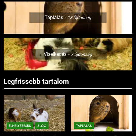
Táplálás
13
Újdonság
Viselkedés
7
Újdonság
Legfrissebb tartalom
ELHELYEZÉSÜK
BLOG
TÁPLÁLÁS