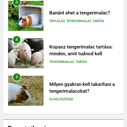
4
Kopasz tengerimalac tartása:
minden, amit tudnod kell
TENGERIMALAC TARTÁS
5
Milyen gyakran kell takarítani a
tengerimalacokat?
ELHELYEZÉSÜK
6
Milyen jelekből ismerheted fel,
ha a tengerimalacod boldog –
vagy épp unatkozik?
BLOG
7
Miért nem ajánlott egyedül