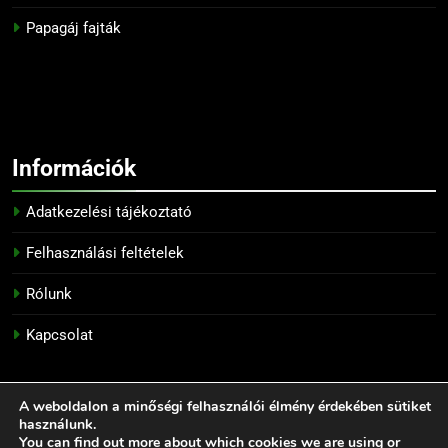
Papagáj fajták
Információk
Adatkezelési tájékoztató
Felhasználási feltételek
Rólunk
Kapcsolat
A weboldalon a minőségi felhasználói élmény érdekében sütiket
Tengerimalac fajták - Minden jog fenntartva! 2026. -
használunk.
Tengerimalac, tengerimalacok, tengeri malac tartása -
You can find out more about which cookies we are using or