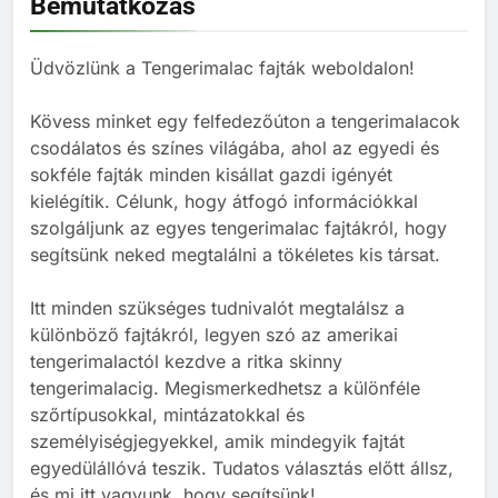
Bemutatkozás
tartani tengerimalacot – és
hogyan válassz neki megfelelő
BLOG
társat?
Üdvözlünk a Tengerimalac fajták weboldalon!
8
Kövess minket egy felfedezőúton a tengerimalacok
Mi kell egy tengerimalacnak?
csodálatos és színes világába, ahol az egyedi és
BLOG
sokféle fajták minden kisállat gazdi igényét
kielégítik. Célunk, hogy átfogó információkkal
szolgáljunk az egyes tengerimalac fajtákról, hogy
1
segítsünk neked megtalálni a tökéletes kis társat.
Tengerimalac és nyúl együtt
tartása
Itt minden szükséges tudnivalót megtalálsz a
BLOG
ELHELYEZÉSÜK
különböző fajtákról, legyen szó az amerikai
tengerimalactól kezdve a ritka skinny
tengerimalacig. Megismerkedhetsz a különféle
2
szőrtípusokkal, mintázatokkal és
Barackot ehet a tengerimalac?
személyiségjegyekkel, amik mindegyik fajtát
TÁPLÁLÁS
egyedülállóvá teszik. Tudatos választás előtt állsz,
és mi itt vagyunk, hogy segítsünk!