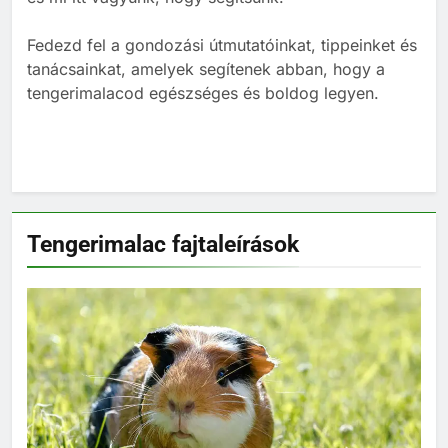
3
Fedezd fel a gondozási útmutatóinkat, tippeinket és
tanácsainkat, amelyek segítenek abban, hogy a
Banánt ehet a tengerimalac?
tengerimalacod egészséges és boldog legyen.
TÁPLÁLÁS
TENGERIMALAC TARTÁS
4
Kopasz tengerimalac tartása:
minden, amit tudnod kell
Tengerimalac fajtaleírások
TENGERIMALAC TARTÁS
5
Milyen gyakran kell takarítani a
tengerimalacokat?
ELHELYEZÉSÜK
6