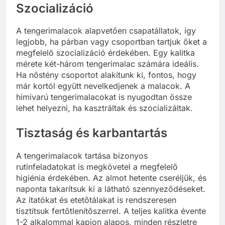
Szocializáció
A tengerimalacok alapvetően csapatállatok, így
legjobb, ha párban vagy csoportban tartjuk őket a
megfelelő szocializáció érdekében. Egy kalitka
mérete két-három tengerimalac számára ideális.
Ha nőstény csoportot alakítunk ki, fontos, hogy
már kortól együtt nevelkedjenek a malacok. A
hímivarú tengerimalacokat is nyugodtan össze
lehet helyezni, ha kasztráltak és szocializáltak.
Tisztaság és karbantartás
A tengerimalacok tartása bizonyos
rutinfeladatokat is megkövetel a megfelelő
higiénia érdekében. Az almot hetente cseréljük, és
naponta takarítsuk ki a látható szennyeződéseket.
Az itatókat és etetőtálakat is rendszeresen
tisztítsuk fertőtlenítőszerrel. A teljes kalitka évente
1-2 alkalommal kapjon alapos, minden részletre