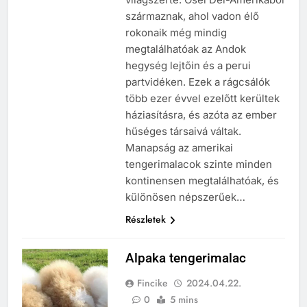
származnak, ahol vadon élő
rokonaik még mindig
megtalálhatóak az Andok
hegység lejtőin és a perui
partvidéken. Ezek a rágcsálók
több ezer évvel ezelőtt kerültek
háziasításra, és azóta az ember
hűséges társaivá váltak.
Manapság az amerikai
tengerimalacok szinte minden
kontinensen megtalálhatóak, és
különösen népszerűek…
Részletek
Alpaka tengerimalac
Fincike
2024.04.22.
0
5 mins