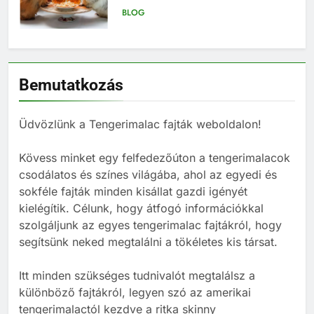
vagy épp unatkozik?
BLOG
7
Miért nem ajánlott egyedül
Bemutatkozás
tartani tengerimalacot – és
hogyan válassz neki megfelelő
BLOG
társat?
Üdvözlünk a Tengerimalac fajták weboldalon!
8
Kövess minket egy felfedezőúton a tengerimalacok
Mi kell egy tengerimalacnak?
csodálatos és színes világába, ahol az egyedi és
BLOG
sokféle fajták minden kisállat gazdi igényét
kielégítik. Célunk, hogy átfogó információkkal
szolgáljunk az egyes tengerimalac fajtákról, hogy
1
segítsünk neked megtalálni a tökéletes kis társat.
Tengerimalac és nyúl együtt
tartása
Itt minden szükséges tudnivalót megtalálsz a
BLOG
ELHELYEZÉSÜK
különböző fajtákról, legyen szó az amerikai
tengerimalactól kezdve a ritka skinny