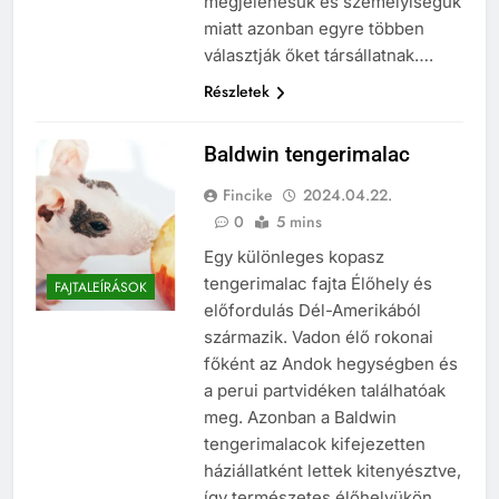
megjelenésük és személyiségük
miatt azonban egyre többen
választják őket társállatnak….
Részletek
Baldwin tengerimalac
Fincike
2024.04.22.
0
5 mins
Egy különleges kopasz
tengerimalac fajta Élőhely és
FAJTALEÍRÁSOK
előfordulás Dél-Amerikából
származik. Vadon élő rokonai
főként az Andok hegységben és
a perui partvidéken találhatóak
meg. Azonban a Baldwin
tengerimalacok kifejezetten
háziállatként lettek kitenyésztve,
így természetes élőhelyükön