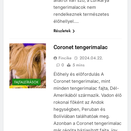
állatról van szó, a Lunkarya
tengerimalacok nem
rendelkeznek természetes
élőhellyel….
Részletek
Coronet tengerimalac
Fincike
2024.04.22.
0
5 mins
Élőhely és előfordulás A
Coronet tengerimalac, mint
FAJTALEÍRÁSOK
minden tengerimalac fajta, Dél-
Amerikából származik. Vadon élő
rokonai főként az Andok
hegységben, Peruban és
Bolíviában találhatóak meg.
Azonban a Coronet tengerimalac
már régóta háziasított fajta, így