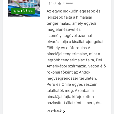
0
5 mins
Az egyik legkülönlegesebb és
FAJTALEÍRÁSOK
legszebb fajta a himalájai
tengerimalac, amely egyedi
megjelenésével és
személyiségével azonnal
elvarázsolja a kisállatrajongókat.
Élőhely és előfordulás A
himalájai tengerimalac, mint a
legtöbb tengerimalac fajta, Dél-
Amerikából származik. Vadon élő
rokonai főként az Andok
hegységrendszer területén,
Peru és Chile egyes részein
találhatók meg. Azonban a
himalájai fajta kifejezetten
háziasított állatként ismert, és…
Részletek