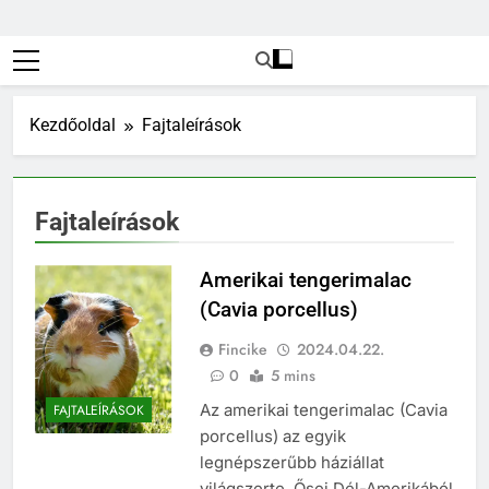
Kezdőoldal
Fajtaleírások
Fajtaleírások
Amerikai tengerimalac
(Cavia porcellus)
Fincike
2024.04.22.
0
5 mins
Az amerikai tengerimalac (Cavia
FAJTALEÍRÁSOK
porcellus) az egyik
legnépszerűbb háziállat
világszerte. Ősei Dél-Amerikából