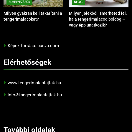
ELHELYEZÉSÜK
BLOG
Milyen gyakran kell takarítani a
Milyen jelekből ismerheted fel,
tengerimalacokat?
ha a tengerimalacod boldog –
vagy épp unatkozik?
Képek forrása: canva.com
Elérhetőségek
www.tengerimalacfajtak.hu
info@tangerimalacfajtak.hu
További
oldalak