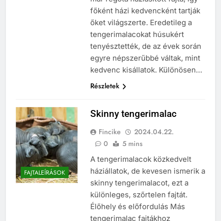
főként házi kedvencként tartják
őket világszerte. Eredetileg a
tengerimalacokat húsukért
tenyésztették, de az évek során
egyre népszerűbbé váltak, mint
kedvenc kisállatok. Különösen…
Részletek
Skinny tengerimalac
Fincike
2024.04.22.
0
5 mins
A tengerimalacok közkedvelt
háziállatok, de kevesen ismerik a
FAJTALEÍRÁSOK
skinny tengerimalacot, ezt a
különleges, szőrtelen fajtát.
Élőhely és előfordulás Más
tengerimalac fajtákhoz