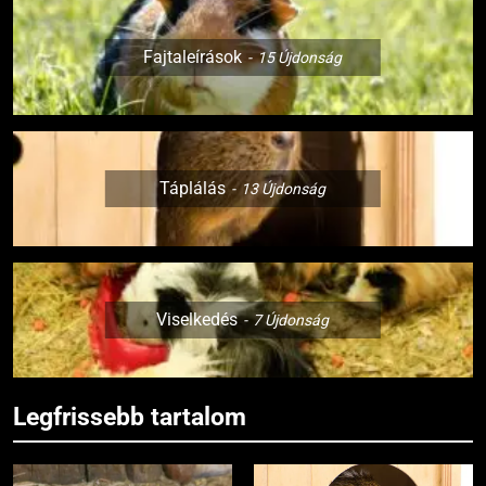
Fajtaleírások
15
Újdonság
Táplálás
13
Újdonság
Viselkedés
7
Újdonság
Legfrissebb tartalom