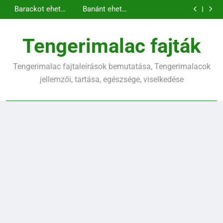
Kopasz
Tengerimalac és
Ugrás
amit tudnod kell
tengerimalac
nyúl együtt
Barackot ehet a
Banánt ehet a
tartása: minden,
tartása
a
tengerimalac?
tengerimalac?
Kopasz
amit tudnod kell
tengerimalac
tartalomra
tartása: minden,
Tengerimalac fajták
amit tudnod kell
Tengerimalac fajtaleírások bemutatása, Tengerimalacok
jellemzői, tartása, egészsége, viselkedése