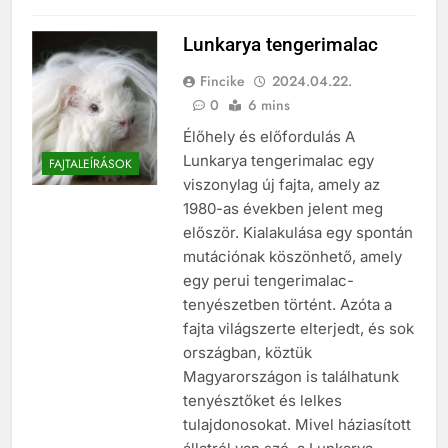
Lunkarya tengerimalac
Fincike
2024.04.22.
0
6 mins
Élőhely és előfordulás A
Lunkarya tengerimalac egy
FAJTALEÍRÁSOK
viszonylag új fajta, amely az
1980-as években jelent meg
először. Kialakulása egy spontán
mutációnak köszönhető, amely
egy perui tengerimalac-
tenyészetben történt. Azóta a
fajta világszerte elterjedt, és sok
országban, köztük
Magyarországon is találhatunk
tenyésztőket és lelkes
tulajdonosokat. Mivel háziasított