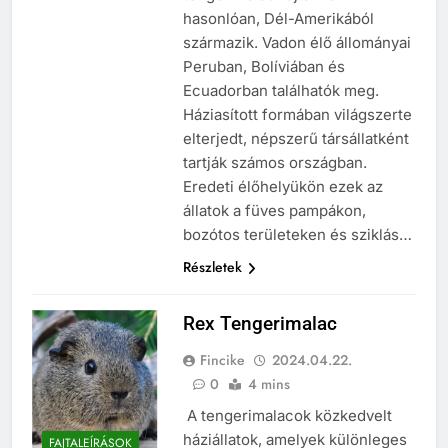
hasonlóan, Dél-Amerikából
származik. Vadon élő állományai
Peruban, Bolíviában és
Ecuadorban találhatók meg.
Háziasított formában világszerte
elterjedt, népszerű társállatként
tartják számos országban.
Eredeti élőhelyükön ezek az
állatok a füves pampákon,
bozótos területeken és sziklás…
Részletek
Rex Tengerimalac
Fincike
2024.04.22.
0
4 mins
A tengerimalacok közkedvelt
háziállatok, amelyek különleges
FAJTALEÍRÁSOK