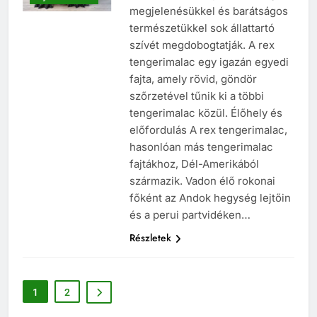
megjelenésükkel és barátságos
természetükkel sok állattartó
szívét megdobogtatják. A rex
tengerimalac egy igazán egyedi
fajta, amely rövid, göndör
szőrzetével tűnik ki a többi
tengerimalac közül. Élőhely és
előfordulás A rex tengerimalac,
hasonlóan más tengerimalac
fajtákhoz, Dél-Amerikából
származik. Vadon élő rokonai
főként az Andok hegység lejtőin
és a perui partvidéken…
Részletek
1
2