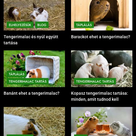
ELHELYEZÉSÜK
BLOG
TÁPLÁLÁS
Tengerimalac és nyúl együtt
Barackot ehet a tengerimalac?
tartása
TÁPLÁLÁS
TENGERIMALAC TARTÁS
TENGERIMALAC TARTÁS
Banánt ehet a tengerimalac?
Kopasz tengerimalac tartása:
minden, amit tudnod kell