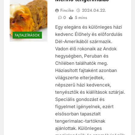
Fincike
2024.04.22.
0
5 mins
Egy elegáns és különleges házi
kedvenc Élőhely és előfordulás
FAJTALEÍRÁSOK
Dél-Amerikából származik.
Vadon élő rokonaik az Andok
hegységben, Peruban és
Chilében találhatók meg.
Háziasított fajtaként azonban
világszerte elterjedtek,
népszerű házi kedvencek,
tenyésztők és kiállítások sztárjai.
Speciális gondozást és
figyelmet igényelnek, ezért
elsősorban tapasztalt
tengerimalac-tartóknak
ajánlottak. Különleges