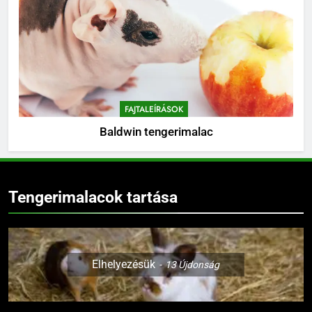
FAJTALEÍRÁSOK
Baldwin tengerimalac
Tengerimalacok tartása
Elhelyezésük
13
Újdonság