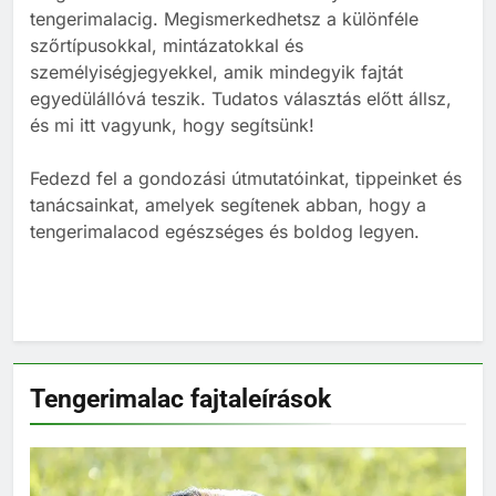
tengerimalacig. Megismerkedhetsz a különféle
2
szőrtípusokkal, mintázatokkal és
Barackot ehet a tengerimalac?
személyiségjegyekkel, amik mindegyik fajtát
TÁPLÁLÁS
egyedülállóvá teszik. Tudatos választás előtt állsz,
és mi itt vagyunk, hogy segítsünk!
3
Fedezd fel a gondozási útmutatóinkat, tippeinket és
tanácsainkat, amelyek segítenek abban, hogy a
Banánt ehet a tengerimalac?
tengerimalacod egészséges és boldog legyen.
TÁPLÁLÁS
TENGERIMALAC TARTÁS
4
Kopasz tengerimalac tartása:
minden, amit tudnod kell
Tengerimalac fajtaleírások
TENGERIMALAC TARTÁS
5
Milyen gyakran kell takarítani a