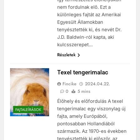
nem fordulnak elő. Ezt a
különleges fajtát az Amerikai
Egyesült Államokban
tenyésztették ki, és nevét Dr.
J.D. Baldwin-ról kapta, aki
kulcsszerepet…
Részletek
Texel tengerimalac
Fincike
2024.04.22.
0
5 mins
Élőhely és előfordulás A texel
tengerimalac egy viszonylag új
FAJTALEÍRÁSOK
fajta, amely Európából,
pontosabban Hollandiából
származik. Az 1970-es években
tenyésztették ki először, az