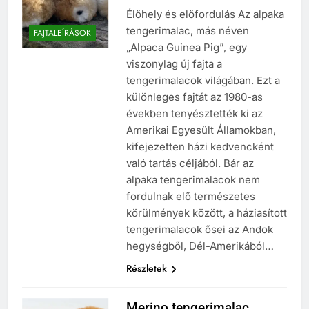
Élőhely és előfordulás Az alpaka
tengerimalac, más néven
FAJTALEÍRÁSOK
„Alpaca Guinea Pig”, egy
viszonylag új fajta a
tengerimalacok világában. Ezt a
különleges fajtát az 1980-as
években tenyésztették ki az
Amerikai Egyesült Államokban,
kifejezetten házi kedvencként
való tartás céljából. Bár az
alpaka tengerimalacok nem
fordulnak elő természetes
körülmények között, a háziasított
tengerimalacok ősei az Andok
hegységből, Dél-Amerikából…
Részletek
Merino tengerimalac