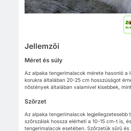
Jellemzői
Méret és súly
Az alpaka tengerimalacok mérete hasonló a le
korukra általában 20-25 cm hosszúságot érn
nőstények általában valamivel kisebbek, min
Szőrzet
Az alpaka tengerimalacok legjellegzetesebb 
szőrszálak hossza elérheti a 10-15 cm-t is, 
tengerimalacok esetében. Szőrzetük sűrű és 