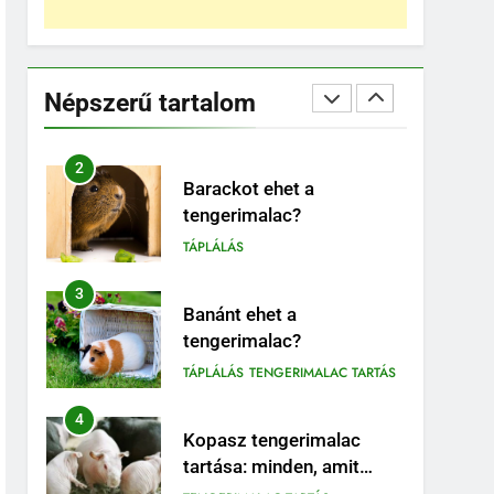
BLOG
ELHELYEZÉSÜK
2
Barackot ehet a
Népszerű tartalom
tengerimalac?
TÁPLÁLÁS
3
Banánt ehet a
tengerimalac?
TÁPLÁLÁS
TENGERIMALAC TARTÁS
4
Kopasz tengerimalac
tartása: minden, amit
tudnod kell
TENGERIMALAC TARTÁS
5
Milyen gyakran kell
takarítani a