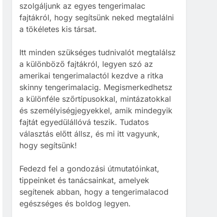
szolgáljunk az egyes tengerimalac
BLOG
ELHELYEZÉSÜK
fajtákról, hogy segítsünk neked megtalálni
a tökéletes kis társat.
2
Barackot ehet a
tengerimalac?
Itt minden szükséges tudnivalót megtalálsz
a különböző fajtákról, legyen szó az
TÁPLÁLÁS
amerikai tengerimalactól kezdve a ritka
3
skinny tengerimalacig. Megismerkedhetsz
Banánt ehet a
a különféle szőrtípusokkal, mintázatokkal
tengerimalac?
és személyiségjegyekkel, amik mindegyik
TÁPLÁLÁS
TENGERIMALAC TARTÁS
fajtát egyedülállóvá teszik. Tudatos
választás előtt állsz, és mi itt vagyunk,
4
hogy segítsünk!
Kopasz tengerimalac
tartása: minden, amit
Fedezd fel a gondozási útmutatóinkat,
tudnod kell
TENGERIMALAC TARTÁS
tippeinket és tanácsainkat, amelyek
segítenek abban, hogy a tengerimalacod
5
egészséges és boldog legyen.
Milyen gyakran kell
takarítani a