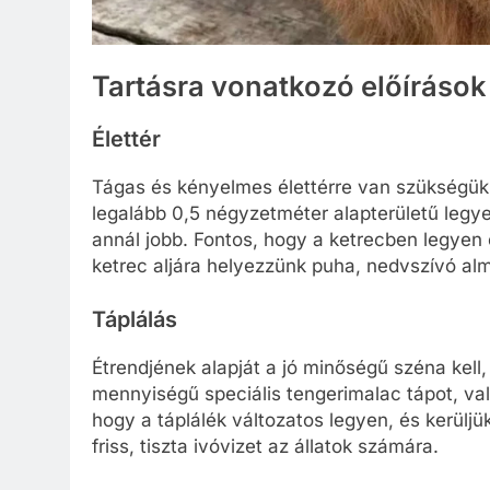
Tartásra vonatkozó előírások
Élettér
Tágas és kényelmes élettérre van szükségük
legalább 0,5 négyzetméter alapterületű legy
annál jobb. Fontos, hogy a ketrecben legyen 
ketrec aljára helyezzünk puha, nedvszívó alm
Táplálás
Étrendjének alapját a jó minőségű széna kell,
mennyiségű speciális tengerimalac tápot, val
hogy a táplálék változatos legyen, és kerüljü
friss, tiszta ivóvizet az állatok számára.