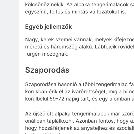
kölcsönöz nekik. Az alpaka tengerimalacok s
egyszínű, foltos és mintás változatokat is.
Egyéb jellemzők
Nagy, kerek szemei vannak, melyek kifejezőek 
méretű és háromszög alakú. Lábfejeik rövide
fürgén mozognak.
Szaporodás
Szaporodása hasonló a többi tengerimalac f
korukban érik el az ivarérettséget, míg a h
körülbelül 59-72 napig tart, és egy alomban á
Az újszülött alpaka tengerimalacok már szőr
önállóan táplálkozni. Azonban fontos, hogy 
hogy hozzáférjenek az anyatejhez és szociali