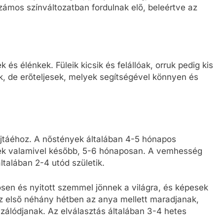
zámos színváltozatban fordulnak elő, beleértve az
és élénkek. Füleik kicsik és felállóak, orruk pedig kis
k, de erőteljesek, melyek segítségével könnyen és
ajtáéhoz. A nőstények általában 4-5 hónapos
ímek valamivel később, 5-6 hónaposan. A vemhesség
ltalában 2-4 utód születik.
ösen és nyitott szemmel jönnek a világra, és képesek
az első néhány hétben az anya mellett maradjanak,
zálódjanak. Az elválasztás általában 3-4 hetes