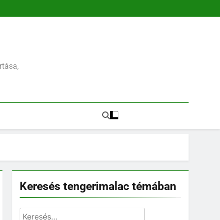
rtása,
5
Keresés tengerimalac témában
Milyen gyakran kell
takarítani a
Keresés:
tengerimalacokat?
ELHELYEZÉSÜK