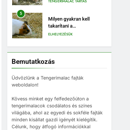
tengerimalacokat?
ELHELYEZÉSÜK
6
Milyen jelekből
ismerheted fel, ha a
tengerimalacod boldog –
BLOG
vagy épp unatkozik?
7
Miért nem ajánlott egyedül
Bemutatkozás
tartani tengerimalacot –
és hogyan válassz neki
BLOG
megfelelő társat?
Üdvözlünk a Tengerimalac fajták
8
weboldalon!
Mi kell egy
tengerimalacnak?
Kövess minket egy felfedezőúton a
BLOG
tengerimalacok csodálatos és színes
világába, ahol az egyedi és sokféle fajták
1
minden kisállat gazdi igényét kielégítik.
Tengerimalac és nyúl
Célunk, hogy átfogó információkkal
együtt tartása