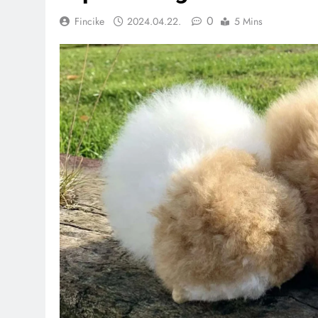
0
Fincike
2024.04.22.
5 Mins