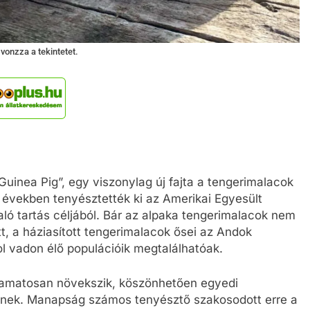
vonzza a tekintetet.
uinea Pig”, egy viszonylag új fajta a tengerimalacok
s években tenyésztették ki az Amerikai Egyesült
ló tartás céljából. Bár az alpaka tengerimalacok nem
, a háziasított tengerimalacok ősei az Andok
l vadon élő populációik megtalálhatóak.
yamatosan növekszik, köszönhetően egyedi
nek. Manapság számos tenyésztő szakosodott erre a