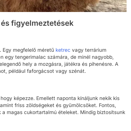
 és figyelmeztetések
. Egy megfelelő méretű
ketrec
vagy terrárium
en egy tengerimalac számára, de minél nagyobb,
elegendő hely a mozgásra, játékra és pihenésre. A
ot, például faforgácsot vagy szénát.
 hogy képezze. Emellett naponta kínáljunk nekik kis
amint friss zöldségeket és gyümölcsöket. Fontos,
k a magas cukortartalmú ételeket. Mindig biztosítsunk