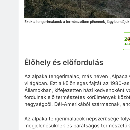
Ezek a tengerimalacok a természetben pihennek, lágy bundájuk 
Élőhely és előfordulás
Az alpaka tengerimalac, más néven „Alpaca G
világában. Ezt a különleges fajtát az 1980-a
Államokban, kifejezetten házi kedvencként va
fordulnak elő természetes körülmények között
hegységből, Dél-Amerikából származnak, aho
Az alpaka tengerimalacok népszerűsége fol
megjelenésüknek és barátságos természetük