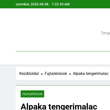
Ugrás
szombat, 2026.08.08.
7:22:44 AM
a
tartalomra
Tenge
Kezdőoldal
Fajtaleírások
Alpaka tengerimalac
FAJTALEÍRÁSOK
Alpaka tengerimalac