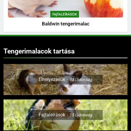
FAJTALEÍRÁSOK
Baldwin tengerimalac
Tengerimalacok tartása
Elhelyezésük
13
Újdonság
Fajtaleírások
15
Újdonság