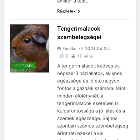
amikor a test…
Részletek
Tengerimalacok
szembetegségei
Fincike
2024.06.24.
0
10 mins
A tengerimalacok kedves és
EGÉSZSÉG
népszerű háziállatok, akiknek
egészsége és jóléte nagyon
fontos a gazdáik számára. Mint
minden élőlénynél, a
tengerimalacok esetében is
kulcsfontosságú a jó látás és a
szemek egészsége. Sajnos
azonban számos szembetegség
érintheti ezeket a kis