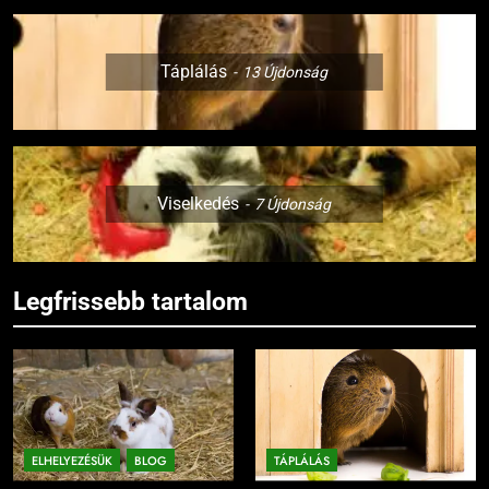
Táplálás
13
Újdonság
Viselkedés
7
Újdonság
Legfrissebb tartalom
ELHELYEZÉSÜK
BLOG
TÁPLÁLÁS