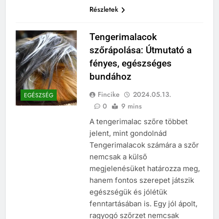
Részletek
Tengerimalacok
szőrápolása: Útmutató a
fényes, egészséges
bundához
Fincike
2024.05.13.
EGÉSZSÉG
0
9 mins
A tengerimalac szőre többet
jelent, mint gondolnád
Tengerimalacok számára a szőr
nemcsak a külső
megjelenésüket határozza meg,
hanem fontos szerepet játszik
egészségük és jólétük
fenntartásában is. Egy jól ápolt,
ragyogó szőrzet nemcsak