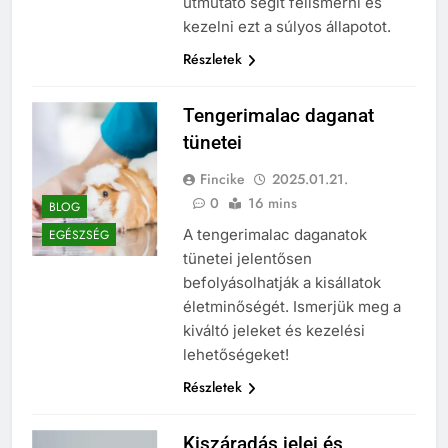
útmutató segít felismerni és
kezelni ezt a súlyos állapotot.
Részletek
Tengerimalac daganat
tünetei
Fincike
2025.01.21.
0
16 mins
BLOG
A tengerimalac daganatok
EGÉSZSÉG
tünetei jelentősen
befolyásolhatják a kisállatok
életminőségét. Ismerjük meg a
kiváltó jeleket és kezelési
lehetőségeket!
Részletek
Kiszáradás jelei és