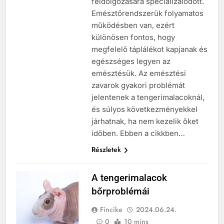
feldolgozására specializálódott.
Emésztőrendszerük folyamatos
működésben van, ezért
különösen fontos, hogy
megfelelő táplálékot kapjanak és
egészséges legyen az
emésztésük. Az emésztési
zavarok gyakori problémát
jelentenek a tengerimalacoknál,
és súlyos következményekkel
járhatnak, ha nem kezelik őket
időben. Ebben a cikkben…
Részletek
A tengerimalacok
bőrproblémái
Fincike
2024.06.24.
0
10 mins