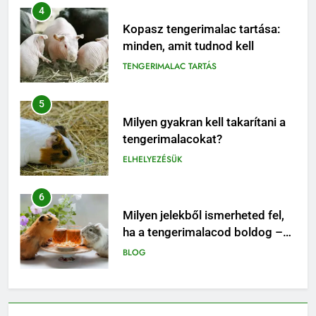
4
Kopasz tengerimalac tartása:
minden, amit tudnod kell
TENGERIMALAC TARTÁS
5
Milyen gyakran kell takarítani a
tengerimalacokat?
ELHELYEZÉSÜK
6
Milyen jelekből ismerheted fel,
ha a tengerimalacod boldog –
vagy épp unatkozik?
BLOG
7
Miért nem ajánlott egyedül