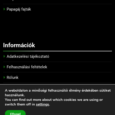
Papagáj fajták
Információk
Adatkezelési tájékoztató
Felhasználási feltételek
Rólunk
Kapcsolat
A weboldalon a minőségi felhasználói élmény érdekében sütiket
használunk.
You can find out more about which cookies we are using or
switch them off in
settings
.
Tengerimalac fajták - Minden jog fenntartva! 2026. -
Tengerimalac, tengerimalacok, tengeri malac tartása -
Elfogad