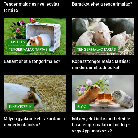
Tengerimalac és nyúl együtt
Barackot ehet a tengerimalac?
tartása
TÁPLÁLÁS
TENGERIMALAC TARTÁS
TENGERIMALAC TARTÁS
Banánt ehet a tengerimalac?
Kopasz tengerimalac tartása:
minden, amit tudnod kell
ELHELYEZÉSÜK
BLOG
Milyen gyakran kell takarítani a
Milyen jelekből ismerheted fel,
tengerimalacokat?
ha a tengerimalacod boldog –
vagy épp unatkozik?