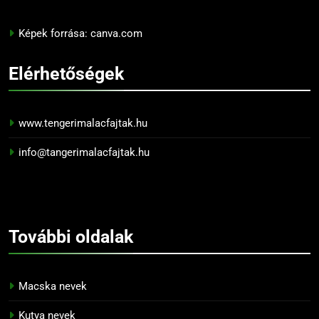
Képek forrása: canva.com
Elérhetőségek
www.tengerimalacfajtak.hu
info@tangerimalacfajtak.hu
További
oldalak
Macska nevek
Kutya nevek