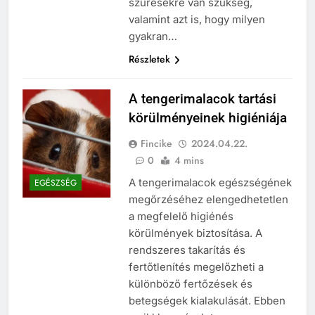
szűrésekre van szükség,
valamint azt is, hogy milyen
gyakran…
Részletek
A tengerimalacok tartási
körülményeinek higiéniája
Fincike
2024.04.22.
0
4 mins
A tengerimalacok egészségének
EGÉSZSÉG
megőrzéséhez elengedhetetlen
a megfelelő higiénés
körülmények biztosítása. A
rendszeres takarítás és
fertőtlenítés megelőzheti a
különböző fertőzések és
betegségek kialakulását. Ebben