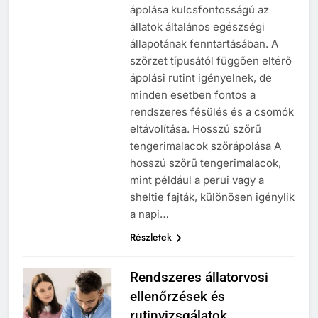
ápolása kulcsfontosságú az
állatok általános egészségi
állapotának fenntartásában. A
szőrzet típusától függően eltérő
ápolási rutint igényelnek, de
minden esetben fontos a
rendszeres fésülés és a csomók
eltávolítása. Hosszú szőrű
tengerimalacok szőrápolása A
hosszú szőrű tengerimalacok,
mint például a perui vagy a
sheltie fajták, különösen igénylik
a napi…
Részletek
Rendszeres állatorvosi
ellenőrzések és
rutinvizsgálatok