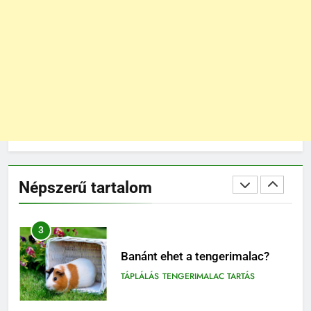
BLOG
1
Tengerimalac és nyúl együtt
tartása
BLOG
ELHELYEZÉSÜK
2
Barackot ehet a tengerimalac?
Népszerű tartalom
TÁPLÁLÁS
3
Banánt ehet a tengerimalac?
TÁPLÁLÁS
TENGERIMALAC TARTÁS