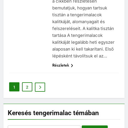
a cikkben részletesen
bemutatjuk, hogyan tartsuk
tisztán a tengerimalacok
kalitkáját, alomanyagait és
felszereléseit. A kalitka tisztán
tartása A tengerimalacok
kalitkáját legalább heti egyszer
alaposan ki kell takarítani. Első
lépésként távolítsuk el az…
Részletek
1
2
Keresés tengerimalac témában
5