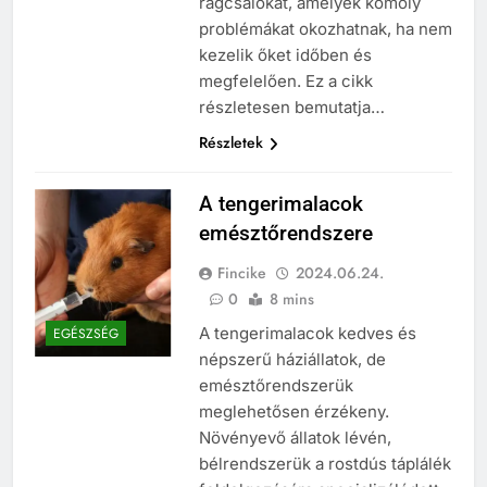
rágcsálókat, amelyek komoly
problémákat okozhatnak, ha nem
kezelik őket időben és
megfelelően. Ez a cikk
részletesen bemutatja…
Részletek
A tengerimalacok
emésztőrendszere
Fincike
2024.06.24.
0
8 mins
A tengerimalacok kedves és
EGÉSZSÉG
népszerű háziállatok, de
emésztőrendszerük
meglehetősen érzékeny.
Növényevő állatok lévén,
bélrendszerük a rostdús táplálék