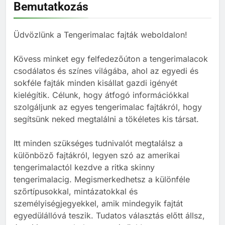
Bemutatkozás
tartani tengerimalacot – és
hogyan válassz neki megfelelő
BLOG
társat?
Üdvözlünk a Tengerimalac fajták weboldalon!
8
Kövess minket egy felfedezőúton a tengerimalacok
Mi kell egy tengerimalacnak?
csodálatos és színes világába, ahol az egyedi és
BLOG
sokféle fajták minden kisállat gazdi igényét
kielégítik. Célunk, hogy átfogó információkkal
szolgáljunk az egyes tengerimalac fajtákról, hogy
1
segítsünk neked megtalálni a tökéletes kis társat.
Tengerimalac és nyúl együtt
tartása
Itt minden szükséges tudnivalót megtalálsz a
BLOG
ELHELYEZÉSÜK
különböző fajtákról, legyen szó az amerikai
tengerimalactól kezdve a ritka skinny
tengerimalacig. Megismerkedhetsz a különféle
2
szőrtípusokkal, mintázatokkal és
Barackot ehet a tengerimalac?
személyiségjegyekkel, amik mindegyik fajtát
TÁPLÁLÁS
egyedülállóvá teszik. Tudatos választás előtt állsz,