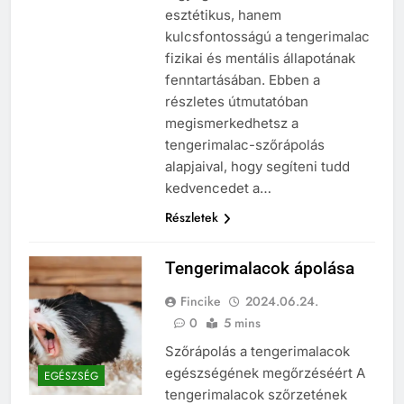
esztétikus, hanem
kulcsfontosságú a tengerimalac
fizikai és mentális állapotának
fenntartásában. Ebben a
részletes útmutatóban
megismerkedhetsz a
tengerimalac-szőrápolás
alapjaival, hogy segíteni tudd
kedvencedet a…
Részletek
Tengerimalacok ápolása
Fincike
2024.06.24.
0
5 mins
Szőrápolás a tengerimalacok
egészségének megőrzéséért A
EGÉSZSÉG
tengerimalacok szőrzetének