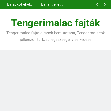
Kopasz
Tengerimalac és
Ugrás
amit tudnod kell
tengerimalac
nyúl együtt
Barackot ehet a
Banánt ehet a
tartása: minden,
tartása
a
tengerimalac?
tengerimalac?
Kopasz
amit tudnod kell
tengerimalac
tartalomra
tartása: minden,
Tengerimalac fajták
amit tudnod kell
Tengerimalac fajtaleírások bemutatása, Tengerimalacok
jellemzői, tartása, egészsége, viselkedése