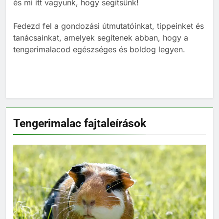
és mi itt vagyunk, hogy segítsünk!
3
Fedezd fel a gondozási útmutatóinkat, tippeinket és
tanácsainkat, amelyek segítenek abban, hogy a
Banánt ehet a tengerimalac?
tengerimalacod egészséges és boldog legyen.
TÁPLÁLÁS
TENGERIMALAC TARTÁS
4
Kopasz tengerimalac tartása:
minden, amit tudnod kell
Tengerimalac fajtaleírások
TENGERIMALAC TARTÁS
5
Milyen gyakran kell takarítani a
tengerimalacokat?
ELHELYEZÉSÜK
6