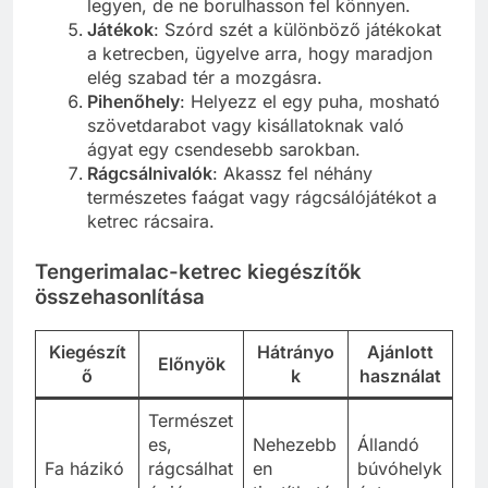
legyen, de ne borulhasson fel könnyen.
Játékok
: Szórd szét a különböző játékokat
a ketrecben, ügyelve arra, hogy maradjon
elég szabad tér a mozgásra.
Pihenőhely
: Helyezz el egy puha, mosható
szövetdarabot vagy kisállatoknak való
ágyat egy csendesebb sarokban.
Rágcsálnivalók
: Akassz fel néhány
természetes faágat vagy rágcsálójátékot a
ketrec rácsaira.
Tengerimalac-ketrec kiegészítők
összehasonlítása
Kiegészít
Hátrányo
Ajánlott
Előnyök
ő
k
használat
Természet
es,
Nehezebb
Állandó
Fa házikó
rágcsálhat
en
búvóhelyk