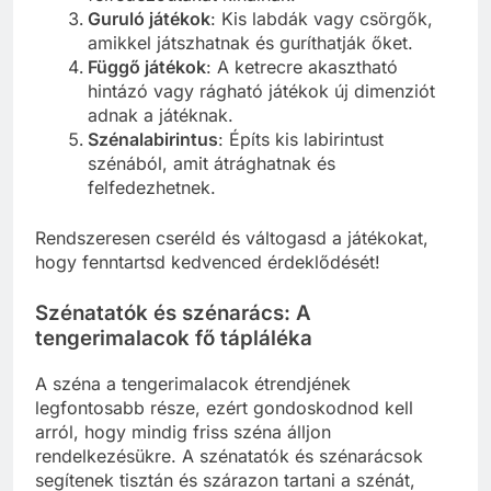
Guruló játékok
: Kis labdák vagy csörgők,
amikkel játszhatnak és guríthatják őket.
Függő játékok
: A ketrecre akasztható
hintázó vagy rágható játékok új dimenziót
adnak a játéknak.
Szénalabirintus
: Építs kis labirintust
szénából, amit átrághatnak és
felfedezhetnek.
Rendszeresen cseréld és váltogasd a játékokat,
hogy fenntartsd kedvenced érdeklődését!
Szénatatók és szénarács: A
tengerimalacok fő tápláléka
A széna a tengerimalacok étrendjének
legfontosabb része, ezért gondoskodnod kell
arról, hogy mindig friss széna álljon
rendelkezésükre. A szénatatók és szénarácsok
segítenek tisztán és szárazon tartani a szénát,