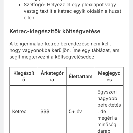
Szélfogó: Helyezz el egy plexilapot vagy
vastag textilt a ketrec egyik oldalán a huzat
ellen.
Ketrec-kiegészítők költségvetése
A tengerimalac-ketrec berendezése nem kell,
hogy vagyonokba kerüljön. Íme egy táblázat, ami
segít megtervezni a költségvetésedet:
Kiegészít
Árkategór
Megjegyz
Élettartam
ő
ia
és
Egyszeri
nagyobb
befektetés
Ketrec
$$$
5+ év
, de
megéri a
minőségi
darab