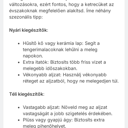
változásokra, ezért fontos, hogy a ketrecüket az
évszakoknak megfelelően alakítsd. Íme néhány
szezonális tipp:
Nyári kiegészítők
:
Hűsítő kő vagy kerámia lap: Segít a
tengerimalacoknak lehűlni a meleg
napokon.
Extra itatók: Biztosíts több friss vizet a
melegebb időszakokban.
Vékonyabb aljzat: Használj vékonyabb
réteget az aljzatból, hogy ne melegedjen túl.
Téli kiegészítők
:
Vastagabb aljzat: Növeld meg az aljzat
vastagságát a jobb szigetelés érdekében.
Plüss vagy gyapjú ágy: Biztosíts extra
meleg pihenőhelyet.