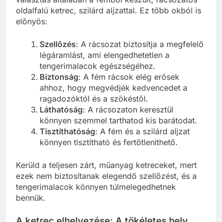
oldalfalú ketrec, szilárd aljzattal. Ez több okból is
előnyös:
Szellőzés
: A rácsozat biztosítja a megfelelő
légáramlást, ami elengedhetetlen a
tengerimalacok egészségéhez.
Biztonság
: A fém rácsok elég erősek
ahhoz, hogy megvédjék kedvencedet a
ragadozóktól és a szökéstől.
Láthatóság
: A rácsozaton keresztül
könnyen szemmel tarthatod kis barátodat.
Tisztíthatóság
: A fém és a szilárd aljzat
könnyen tisztítható és fertőtleníthető.
Kerüld a teljesen zárt, műanyag ketreceket, mert
ezek nem biztosítanak elegendő szellőzést, és a
tengerimalacok könnyen túlmelegedhetnek
bennük.
A ketrec elhelyezése: A tökéletes hely