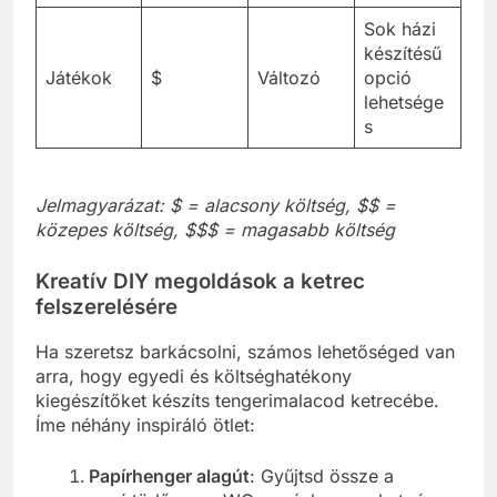
Sok házi
készítésű
Játékok
$
Változó
opció
lehetsége
s
Jelmagyarázat: $ = alacsony költség, $$ =
közepes költség, $$$ = magasabb költség
Kreatív DIY megoldások a ketrec
felszerelésére
Ha szeretsz barkácsolni, számos lehetőséged van
arra, hogy egyedi és költséghatékony
kiegészítőket készíts tengerimalacod ketrecébe.
Íme néhány inspiráló ötlet:
Papírhenger alagút
: Gyűjtsd össze a