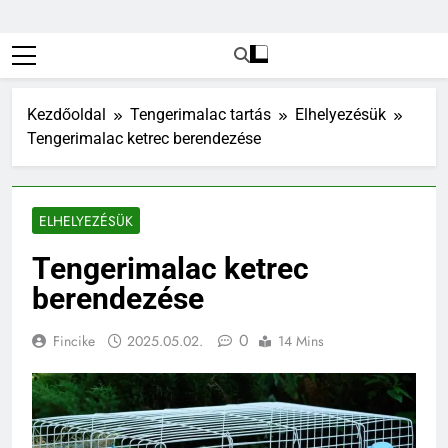
Kezdőoldal
Tengerimalac tartás
Elhelyezésük
Tengerimalac ketrec berendezése
ELHELYEZÉSÜK
Tengerimalac ketrec
berendezése
0
Fincike
2025.05.02.
14 Mins