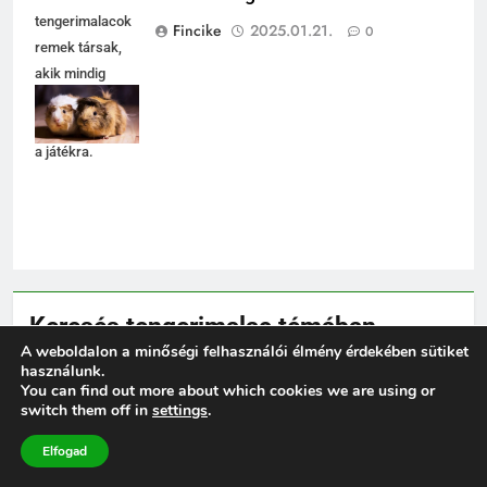
tengerimalacok
Fincike
2025.01.21.
0
remek társak,
akik mindig
készen állnak a
felfedezésre és
a játékra.
Keresés tengerimalac témában
A weboldalon a minőségi felhasználói élmény érdekében sütiket
5
használunk.
Keresés:
You can find out more about which cookies we are using or
Milyen gyakran kell takarítani a
switch them off in
settings
.
tengerimalacokat?
Elfogad
ELHELYEZÉSÜK