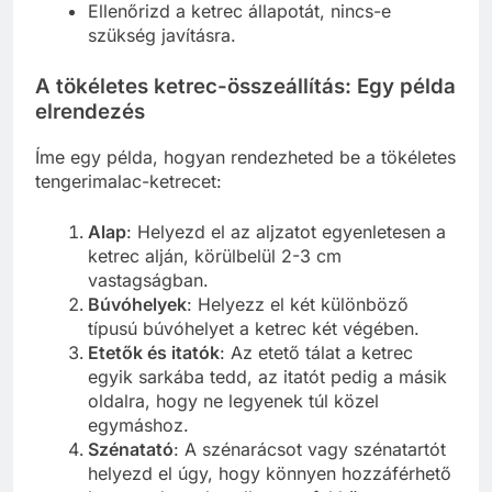
Ellenőrizd a ketrec állapotát, nincs-e
szükség javításra.
A tökéletes ketrec-összeállítás: Egy példa
elrendezés
Íme egy példa, hogyan rendezheted be a tökéletes
tengerimalac-ketrecet:
Alap
: Helyezd el az aljzatot egyenletesen a
ketrec alján, körülbelül 2-3 cm
vastagságban.
Búvóhelyek
: Helyezz el két különböző
típusú búvóhelyet a ketrec két végében.
Etetők és itatók
: Az etető tálat a ketrec
egyik sarkába tedd, az itatót pedig a másik
oldalra, hogy ne legyenek túl közel
egymáshoz.
Szénatató
: A szénarácsot vagy szénatartót
helyezd el úgy, hogy könnyen hozzáférhető