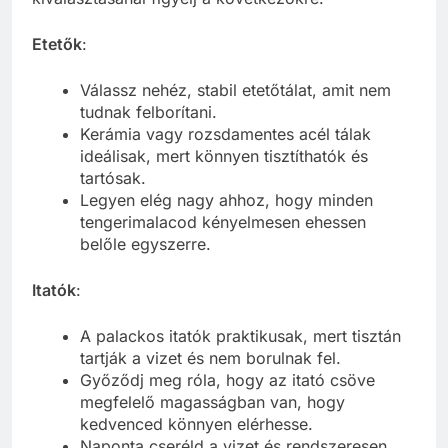
Etetők
:
Válassz nehéz, stabil etetőtálat, amit nem
tudnak felborítani.
Kerámia vagy rozsdamentes acél tálak
ideálisak, mert könnyen tisztíthatók és
tartósak.
Legyen elég nagy ahhoz, hogy minden
tengerimalacod kényelmesen ehessen
belőle egyszerre.
Itatók
:
A palackos itatók praktikusak, mert tisztán
tartják a vizet és nem borulnak fel.
Győződj meg róla, hogy az itató csöve
megfelelő magasságban van, hogy
kedvenced könnyen elérhesse.
Naponta cseréld a vizet és rendszeresen