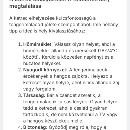
megtalálása
A ketrec elhelyezése kulcsfontosságú a
tengerimalacod jóléte szempontjából. Íme néhány
tipp a ideális hely kiválasztásához:
Hőmérséklet
: Válassz olyan helyet, ahol a
hőmérséklet állandó és mérsékelt (18-24°C
között). Kerüld a közvetlen napfényt és a
huzatos helyeket.
Nyugodt környezet
: A tengerimalacok
érzékenyek a hangos zajokra. Helyezd a
ketrecet olyan helyre, ahol nincs állandó zaj
vagy forgalom.
Társaság
: Bár a csendet szeretik, a
tengerimalacok társas lények. Olyan helyre
tedd a ketrecet, ahol a család gyakran
tartózkodik, de nem közvetlenül a TV vagy
a hangos készülékek mellé.
Biztonság
: Győződj meg róla, hogy a