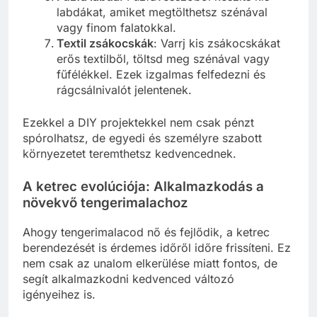
labdákat, amiket megtölthetsz szénával
vagy finom falatokkal.
Textil zsákocskák
: Varrj kis zsákocskákat
erős textilből, töltsd meg szénával vagy
fűfélékkel. Ezek izgalmas felfedezni és
rágcsálnivalót jelentenek.
Ezekkel a DIY projektekkel nem csak pénzt
spórolhatsz, de egyedi és személyre szabott
környezetet teremthetsz kedvencednek.
A ketrec evolúciója: Alkalmazkodás a
növekvő tengerimalachoz
Ahogy tengerimalacod nő és fejlődik, a ketrec
berendezését is érdemes időről időre frissíteni. Ez
nem csak az unalom elkerülése miatt fontos, de
segít alkalmazkodni kedvenced változó
igényeihez is.