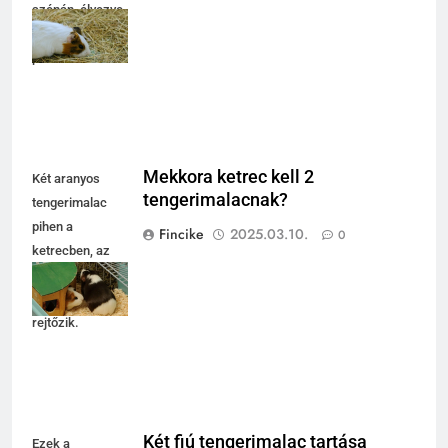
szénán, élvezve
a nyugodt
pillanatokat.
Mekkora ketrec kell 2
Két aranyos
tengerimalacnak?
tengerimalac
pihen a
Fincike
2025.03.10.
0
ketrecben, az
egyik a
házikóban
rejtőzik.
Két fiú tengerimalac tartása
Ezek a