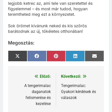
legjobb ketrec az, ami tele van szeretettel és
figyelemmel – és most már tudod, hogyan
teremtheted meg ezt a környezetet.
Sok örömet kívánunk neked és kis szőrös
barátodnak az új, tökéletes otthonában!
Megosztás:
Share
Share
Share
Share
Share
X
Facebook
Pinterest
LinkedIn
Email
on
on
on
on
on
(Twitter)
Előző:
Következő:
Bejegyzés
navigáció
A tengerimalac
Tengerimalac:
daganatok
Gyakori kérdések és
felismerése és
válaszok
kezelése