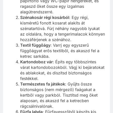
papírtörlő vagy WC-papír hengereket, és
ragaszd őket össze egy izgalmas
alagútrendszerré.
Szénakosár régi kosárból
: Egy régi,
kisméretű fonott kosarat alakíts át
szénatartóvá. Fúrj néhány nagyobb lyukat
az oldalára, hogy a tengerimalacok könnyen
hozzáférjenek a szénához.
Textil függőágy
: Varrj egy egyszerű
függőágyat erős textilből, és akaszd fel a
ketrec sarkába.
Kartondoboz vár
: Építs egy többszintes
várat kartondobozokból. Vágj ki bejáratokat
és ablakokat, és díszítsd biztonságos
festékkel.
Természetes fa játékok
: Gyűjts össze
biztonságos (nem mérgező) faágakat a
kertből vagy parkból. Tisztítsd meg őket
alaposan, és akaszd fel a ketrecben
rágcsálnivalónak.
Fűzfa labda
: Fűzfavesszőből készíts kis