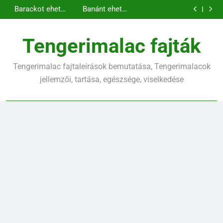
Kopasz
Tengerimalac és
Ugrás
amit tudnod kell
tengerimalac
nyúl együtt
Barackot ehet a
Banánt ehet a
tartása: minden,
tartása
a
tengerimalac?
tengerimalac?
Kopasz
amit tudnod kell
tengerimalac
tartalomra
tartása: minden,
Tengerimalac fajták
amit tudnod kell
Tengerimalac fajtaleírások bemutatása, Tengerimalacok
jellemzői, tartása, egészsége, viselkedése