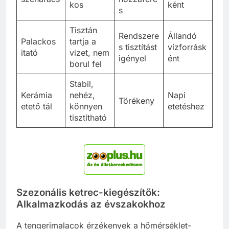
kos
ként
s
Tisztán
Rendszere
Állandó
Palackos
tartja a
s tisztítást
vízforrásk
itató
vizet, nem
igényel
ént
borul fel
Stabil,
Kerámia
nehéz,
Napi
Törékeny
etető tál
könnyen
etetéshez
tisztítható
Szezonális ketrec-kiegészítők:
Alkalmazkodás az évszakokhoz
A tengerimalacok érzékenyek a hőmérséklet-