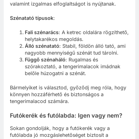
valamint izgalmas elfoglaltságot is nyújtanak.
Szénatató típusok
:
Fali szénarács
: A ketrec oldalára rögzíthető,
helytakarékos megoldás.
Álló szénatató
: Stabil, földön álló tató, ami
nagyobb mennyiségű szénát tud tárolni.
Függő szénaháló
: Rugalmas és
szórakoztató, a tengerimalacok imádnak
belőle húzogatni a szénát.
Bármelyiket is választod, győződj meg róla, hogy
könnyen hozzáférhető és biztonságos a
tengerimalacod számára.
Futókerék és futólabda: Igen vagy nem?
Sokan gondolják, hogy a futókerék vagy a
futólabda jó mozgáslehetőséget biztosít a