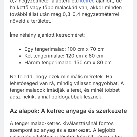
0,7 négyzetméter alapterületű
ketrec
ajánlott, de
ha kettő vagy több malackád van, akkor minden
további állat után még 0,3-0,4 négyzetméterrel
növeld a területet.
Íme néhány ajánlott ketrecméret:
Egy tengerimalac: 100 cm x 70 cm
Két tengerimalac: 120 cm x 80 cm
Három tengerimalac: 150 cm x 80 cm
Ne feledd, hogy ezek minimális méretek. Ha
lehetőséged van rá, mindig válassz nagyobbat! A
tengerimalacok imádják a teret, és minél többet
adsz nekik, annál boldogabbak lesznek.
Az alapok: A ketrec anyaga és szerkezete
A tengerimalac-ketrec kiválasztásánál fontos
szempont az anyag és a szerkezet. A legjobb
választás általában a fémből készült, rácsozatos