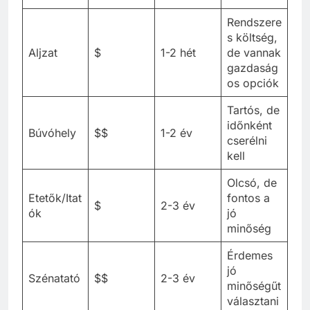
Rendszere
s költség,
Aljzat
$
1-2 hét
de vannak
gazdaság
os opciók
Tartós, de
időnként
Búvóhely
$$
1-2 év
cserélni
kell
Olcsó, de
Etetők/Itat
fontos a
$
2-3 év
ók
jó
minőség
Érdemes
jó
Szénatató
$$
2-3 év
minőségűt
választani