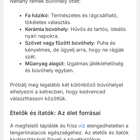
Néhány remek búvóhely ötlet:
Fa házikó
: Természetes és rágcsálható,
tökéletes választás.
Kerámia búvóhely
: Hűvös és tartós, ideális
nyári napokra.
Szövet vagy fűzött búvóhely
: Puha és
kényelmes, de ügyelj arra, hogy ne rágják
szét.
Műanyag alagút
: Izgalmas játéklehetőség
és búvóhely egyben.
Próbálj meg legalább két különböző búvóhelyet
elhelyezni a ketrecben, hogy kedvenced
választhasson közöttük.
Etetők és itatók: Az élet forrásai
A megfelelő táplálék és friss
víz
elengedhetetlen a
tengerimalacok egészségéhez. Az etetők és itatók
kiválasztásánál figyelj a következőkre: