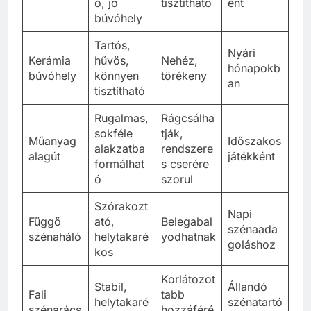
ó, jó
tisztítható
ént
búvóhely
Tartós,
Nyári
Kerámia
hűvös,
Nehéz,
hónapokb
búvóhely
könnyen
törékeny
an
tisztítható
Rugalmas,
Rágcsálha
sokféle
tják,
Műanyag
Időszakos
alakzatba
rendszere
alagút
játékként
formálhat
s cserére
ó
szorul
Szórakozt
Napi
Függő
ató,
Belegabal
szénaada
szénaháló
helytakaré
yodhatnak
goláshoz
kos
Korlátozot
Stabil,
Állandó
Fali
tabb
helytakaré
szénatartó
szénarács
hozzáféré