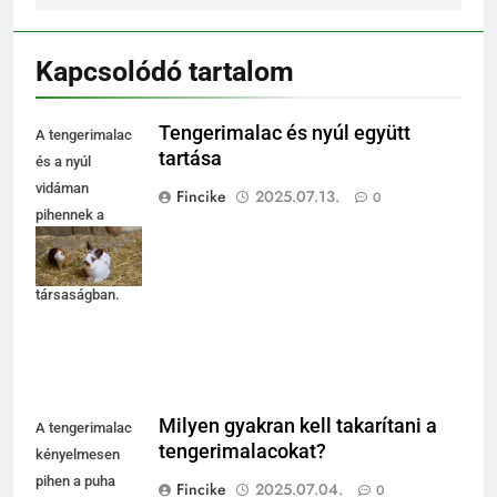
Kapcsolódó tartalom
Tengerimalac és nyúl együtt
A tengerimalac
tartása
és a nyúl
vidáman
Fincike
2025.07.13.
0
pihennek a
szalmán,
barátságos
társaságban.
Milyen gyakran kell takarítani a
A tengerimalac
tengerimalacokat?
kényelmesen
pihen a puha
Fincike
2025.07.04.
0