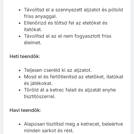
Távolítsd el a szennyezett aljzatot és pótold
friss anyaggal.
Ellenőrizd és töltsd fel az etetőket és
itatókat.
Távolítsd el az el nem fogyasztott friss
élelmet.
Heti teendők
:
Teljesen cseréld ki az aljzatot.
Mosd el és fertőtlenítsd az etetőket, itatókat
és játékokat.
Töröld át a ketrec falait és aljzatát enyhe
tisztítószerrel.
Havi teendők
:
Alaposan tisztítsd meg a ketrecet, beleértve
minden sarkot és rést.