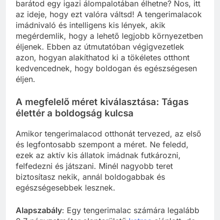
barátod egy igazi álompalotában élhetne? Nos, itt
az ideje, hogy ezt valóra váltsd! A tengerimalacok
imádnivaló és intelligens kis lények, akik
megérdemlik, hogy a lehető legjobb környezetben
éljenek. Ebben az útmutatóban végigvezetlek
azon, hogyan alakíthatod ki a tökéletes otthont
kedvencednek, hogy boldogan és egészségesen
éljen.
A megfelelő méret kiválasztása: Tágas
élettér a boldogság kulcsa
Amikor tengerimalacod otthonát tervezed, az első
és legfontosabb szempont a méret. Ne feledd,
ezek az aktív kis állatok imádnak futkározni,
felfedezni és játszani. Minél nagyobb teret
biztosítasz nekik, annál boldogabbak és
egészségesebbek lesznek.
Alapszabály
: Egy tengerimalac számára legalább