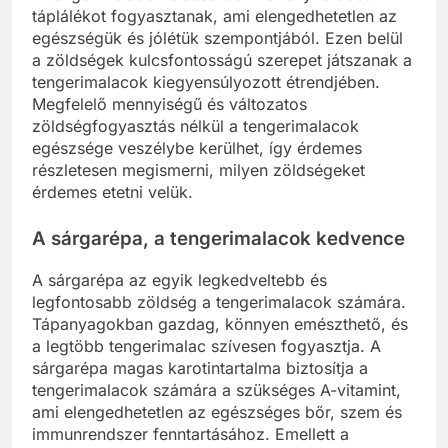
táplálékot fogyasztanak, ami elengedhetetlen az
egészségük és jólétük szempontjából. Ezen belül
a zöldségek kulcsfontosságú szerepet játszanak a
tengerimalacok kiegyensúlyozott étrendjében.
Megfelelő mennyiségű és változatos
zöldségfogyasztás nélkül a tengerimalacok
egészsége veszélybe kerülhet, így érdemes
részletesen megismerni, milyen zöldségeket
érdemes etetni velük.
A sárgarépa, a tengerimalacok kedvence
A sárgarépa az egyik legkedveltebb és
legfontosabb zöldség a tengerimalacok számára.
Tápanyagokban gazdag, könnyen emészthető, és
a legtöbb tengerimalac szívesen fogyasztja. A
sárgarépa magas karotintartalma biztosítja a
tengerimalacok számára a szükséges A-vitamint,
ami elengedhetetlen az egészséges bőr, szem és
immunrendszer fenntartásához. Emellett a