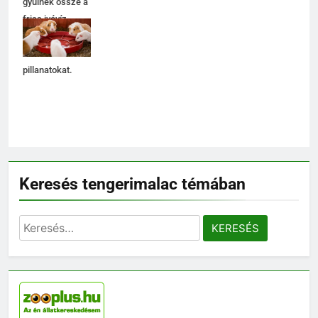
gyűlnek össze a
friss ivóvíz
körül, élvezve a
közös
pillanatokat.
Keresés tengerimalac témában
5
Keresés:
Milyen gyakran kell takarítani a
tengerimalacokat?
ELHELYEZÉSÜK
6