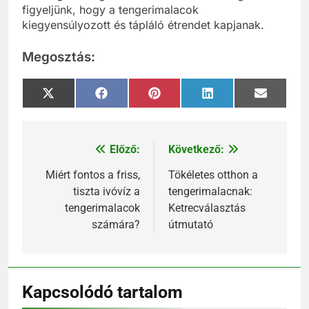
figyeljünk, hogy a tengerimalacok
kiegyensúlyozott és tápláló étrendet kapjanak.
Megosztás:
Share
Share
Share
Share
Share
X
Facebook
Pinterest
LinkedIn
Email
on
on
on
on
on
(Twitter)
Előző:
Következő:
Bejegyzés
navigáció
Miért fontos a friss,
Tökéletes otthon a
tiszta ivóvíz a
tengerimalacnak:
tengerimalacok
Ketrecválasztás
számára?
útmutató
Kapcsolódó tartalom