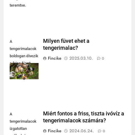
teremtve.
Milyen füvet ehet a
A
tengerimalac?
tengerimalacok
boldogan élvezik
Fincike
2025.03.10.
0
a friss füvet,
barátságos
társaságban.
Miért fontos a friss, tiszta ivóvíz a
A
tengerimalacok számára?
tengerimalacok
izgatottan
Fincike
2024.06.24.
0