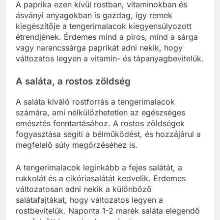
A paprika ezen kívül rostban, vitaminokban és
ásványi anyagokban is gazdag, így remek
kiegészítője a tengerimalacok kiegyensúlyozott
étrendjének. Érdemes mind a piros, mind a sárga
vagy narancssárga paprikát adni nekik, hogy
változatos legyen a vitamin- és tápanyagbevitelük.
A saláta, a rostos zöldség
A saláta kiváló rostforrás a tengerimalacok
számára, ami nélkülözhetetlen az egészséges
emésztés fenntartásához. A rostos zöldségek
fogyasztása segíti a bélműködést, és hozzájárul a
megfelelő súly megőrzéséhez is.
A tengerimalacok leginkább a fejes salátát, a
rukkolát és a cikóriasalátát kedvelik. Érdemes
változatosan adni nekik a különböző
salátafajtákat, hogy változatos legyen a
rostbevitelük. Naponta 1-2 marék saláta elegendő