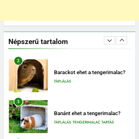
BLOG
ELHELYEZÉSÜK
2
Barackot ehet a tengerimalac?
Népszerű tartalom
TÁPLÁLÁS
3
Banánt ehet a tengerimalac?
TÁPLÁLÁS
TENGERIMALAC TARTÁS
4
Kopasz tengerimalac tartása:
minden, amit tudnod kell
TENGERIMALAC TARTÁS