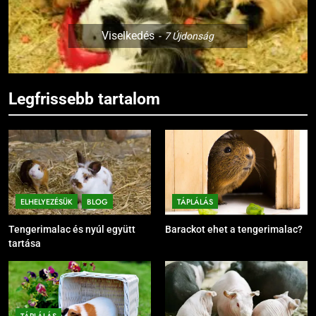
Viselkedés
7
Újdonság
Legfrissebb tartalom
ELHELYEZÉSÜK
BLOG
TÁPLÁLÁS
Tengerimalac és nyúl együtt
Barackot ehet a tengerimalac?
tartása
TÁPLÁLÁS