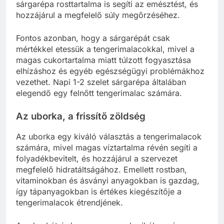
sárgarépa rosttartalma is segíti az emésztést, és
hozzájárul a megfelelő súly megőrzéséhez.
Fontos azonban, hogy a sárgarépát csak
mértékkel etessük a tengerimalacokkal, mivel a
magas cukortartalma miatt túlzott fogyasztása
elhízáshoz és egyéb egészségügyi problémákhoz
vezethet. Napi 1-2 szelet sárgarépa általában
elegendő egy felnőtt tengerimalac számára.
Az uborka, a frissítő zöldség
Az uborka egy kiváló választás a tengerimalacok
számára, mivel magas víztartalma révén segíti a
folyadékbevitelt, és hozzájárul a szervezet
megfelelő hidratáltságához. Emellett rostban,
vitaminokban és ásványi anyagokban is gazdag,
így tápanyagokban is értékes kiegészítője a
tengerimalacok étrendjének.