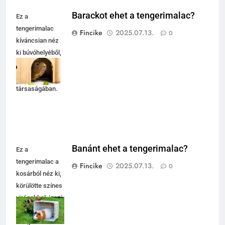
Barackot ehet a tengerimalac?
Ez a
tengerimalac
Fincike
2025.07.13.
0
kíváncsian néz
ki búvóhelyéből,
friss
salátalevelek
társaságában.
Banánt ehet a tengerimalac?
Ez a
tengerimalac a
Fincike
2025.07.13.
0
kosárból néz ki,
körülötte színes
virágokkal, igazi
tavaszi
hangulatot