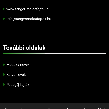
www.tengerimalacfajtak.hu
info@tangerimalacfajtak.hu
További
oldalak
Macska nevek
Kutya nevek
Papagáj fajták