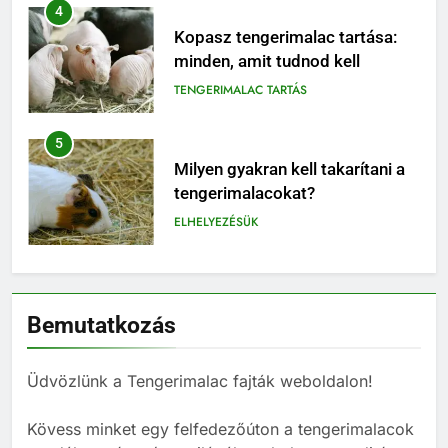
5
Milyen gyakran kell takarítani a
tengerimalacokat?
ELHELYEZÉSÜK
6
Milyen jelekből ismerheted fel,
ha a tengerimalacod boldog –
vagy épp unatkozik?
BLOG
7
Miért nem ajánlott egyedül
Bemutatkozás
tartani tengerimalacot – és
hogyan válassz neki megfelelő
BLOG
társat?
Üdvözlünk a Tengerimalac fajták weboldalon!
8
Kövess minket egy felfedezőúton a tengerimalacok
Mi kell egy tengerimalacnak?