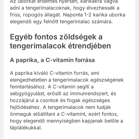
Az uborkát érdemes nyersen, karikákra vágva
adni a tengerimalacoknak, hogy élvezhessék a
friss, ropogós állagát. Naponta 1-2 karika uborka
elegendő egy felnőtt tengerimalac számára.
Egyéb fontos zöldségek a
tengerimalacok étrendjében
A paprika, a C-vitamin forrása
A paprika kiváló C-vitamin forrás, ami
elengedhetetlen a tengerimalacok egészségének
fenntartásához. A C-vitamin segíti a
sebgyógyulást, erősíti az immunrendszert, és
hozzájárul a csontok és fogak egészséges
fejlődéséhez. A tengerimalacok nem tudják
önmaguk előállítani a C-vitamint, ezért fontos,
hogy elegendő mennyiségben kapjanak belőle a
táplálékukkal.