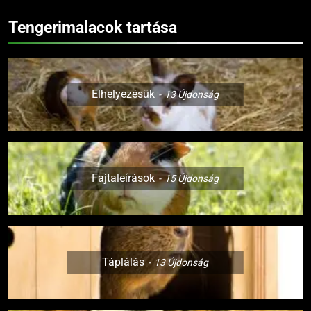
Tengerimalacok tartása
Elhelyezésük
13
Újdonság
Fajtaleírások
15
Újdonság
Táplálás
13
Újdonság