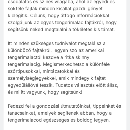
csodálatos és színes világába, ahol az egyedi és
BLOG
sokféle fajták minden kisállat gazdi igényét
kielégítik. Célunk, hogy átfogó információkkal
szolgáljunk az egyes tengerimalac fajtákról, hogy
1
segítsünk neked megtalálni a tökéletes kis társat.
Tengerimalac és nyúl együtt
tartása
Itt minden szükséges tudnivalót megtalálsz a
BLOG
ELHELYEZÉSÜK
különböző fajtákról, legyen szó az amerikai
tengerimalactól kezdve a ritka skinny
tengerimalacig. Megismerkedhetsz a különféle
2
szőrtípusokkal, mintázatokkal és
Barackot ehet a tengerimalac?
személyiségjegyekkel, amik mindegyik fajtát
TÁPLÁLÁS
egyedülállóvá teszik. Tudatos választás előtt állsz,
és mi itt vagyunk, hogy segítsünk!
3
Fedezd fel a gondozási útmutatóinkat, tippeinket és
tanácsainkat, amelyek segítenek abban, hogy a
Banánt ehet a tengerimalac?
tengerimalacod egészséges és boldog legyen.
TÁPLÁLÁS
TENGERIMALAC TARTÁS