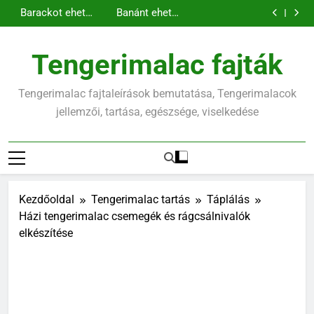
Kopasz
Tengerimalac és
Ugrás
amit tudnod kell
tengerimalac
nyúl együtt
Barackot ehet a
Banánt ehet a
tartása: minden,
tartása
a
tengerimalac?
tengerimalac?
Kopasz
amit tudnod kell
tengerimalac
tartalomra
tartása: minden,
Tengerimalac fajták
amit tudnod kell
Tengerimalac fajtaleírások bemutatása, Tengerimalacok
jellemzői, tartása, egészsége, viselkedése
Kezdőoldal
Tengerimalac tartás
Táplálás
Házi tengerimalac csemegék és rágcsálnivalók
elkészítése