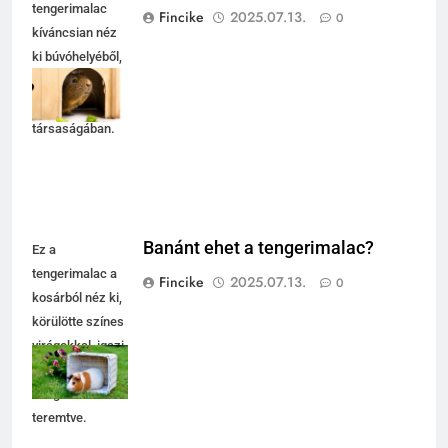
tengerimalac
Fincike
2025.07.13.
0
kíváncsian néz
ki búvóhelyéből,
friss
salátalevelek
társaságában.
Banánt ehet a tengerimalac?
Ez a
tengerimalac a
Fincike
2025.07.13.
0
kosárból néz ki,
körülötte színes
virágokkal, igazi
tavaszi
hangulatot
teremtve.