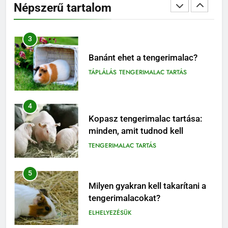
Népszerű tartalom
TÁPLÁLÁS
3
Banánt ehet a tengerimalac?
TÁPLÁLÁS
TENGERIMALAC TARTÁS
4
Kopasz tengerimalac tartása:
minden, amit tudnod kell
TENGERIMALAC TARTÁS
5
Milyen gyakran kell takarítani a
tengerimalacokat?
ELHELYEZÉSÜK