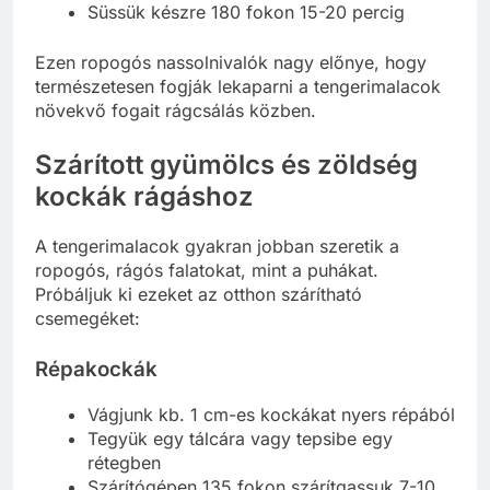
Süssük készre 180 fokon 15-20 percig
Ezen ropogós nassolnivalók nagy előnye, hogy
természetesen fogják lekaparni a tengerimalacok
növekvő fogait rágcsálás közben.
Szárított gyümölcs és zöldség
kockák rágáshoz
A tengerimalacok gyakran jobban szeretik a
ropogós, rágós falatokat, mint a puhákat.
Próbáljuk ki ezeket az otthon szárítható
csemegéket:
Répakockák
Vágjunk kb. 1 cm-es kockákat nyers répából
Tegyük egy tálcára vagy tepsibe egy
rétegben
Szárítógépen 135 fokon szárítgassuk 7-10