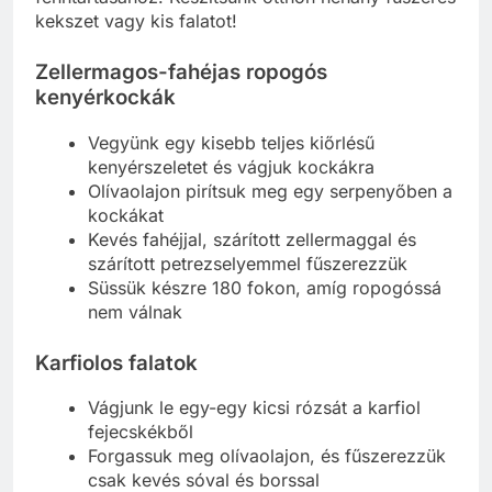
kekszet vagy kis falatot!
Zellermagos-fahéjas ropogós
kenyérkockák
Vegyünk egy kisebb teljes kiőrlésű
kenyérszeletet és vágjuk kockákra
Olívaolajon pirítsuk meg egy serpenyőben a
kockákat
Kevés fahéjjal, szárított zellermaggal és
szárított petrezselyemmel fűszerezzük
Süssük készre 180 fokon, amíg ropogóssá
nem válnak
Karfiolos falatok
Vágjunk le egy-egy kicsi rózsát a karfiol
fejecskékből
Forgassuk meg olívaolajon, és fűszerezzük
csak kevés sóval és borssal