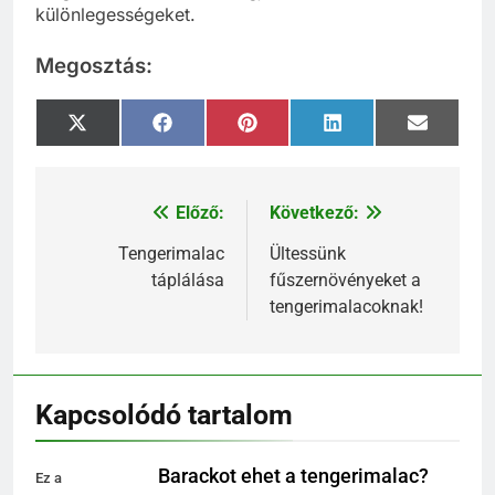
különlegességeket.
Megosztás:
Share
Share
Share
Share
Share
X
Facebook
Pinterest
LinkedIn
Email
on
on
on
on
on
(Twitter)
Előző:
Következő:
Bejegyzés
navigáció
Tengerimalac
Ültessünk
táplálása
fűszernövényeket a
tengerimalacoknak!
Kapcsolódó tartalom
Barackot ehet a tengerimalac?
Ez a