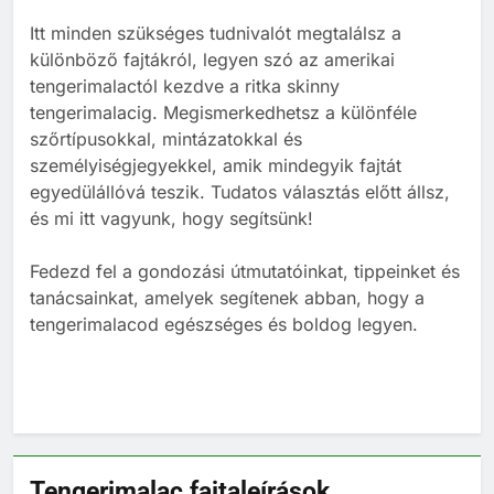
tartása
Itt minden szükséges tudnivalót megtalálsz a
BLOG
ELHELYEZÉSÜK
különböző fajtákról, legyen szó az amerikai
tengerimalactól kezdve a ritka skinny
tengerimalacig. Megismerkedhetsz a különféle
2
szőrtípusokkal, mintázatokkal és
Barackot ehet a tengerimalac?
személyiségjegyekkel, amik mindegyik fajtát
TÁPLÁLÁS
egyedülállóvá teszik. Tudatos választás előtt állsz,
és mi itt vagyunk, hogy segítsünk!
3
Fedezd fel a gondozási útmutatóinkat, tippeinket és
tanácsainkat, amelyek segítenek abban, hogy a
Banánt ehet a tengerimalac?
tengerimalacod egészséges és boldog legyen.
TÁPLÁLÁS
TENGERIMALAC TARTÁS
4
Kopasz tengerimalac tartása:
minden, amit tudnod kell
Tengerimalac fajtaleírások
TENGERIMALAC TARTÁS