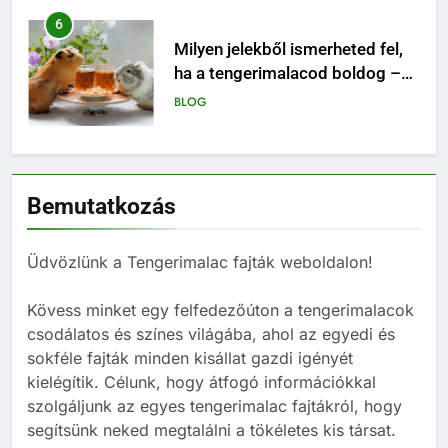
6
Milyen jelekből ismerheted fel,
ha a tengerimalacod boldog –
vagy épp unatkozik?
BLOG
7
Miért nem ajánlott egyedül
Bemutatkozás
tartani tengerimalacot – és
hogyan válassz neki megfelelő
BLOG
társat?
Üdvözlünk a Tengerimalac fajták weboldalon!
8
Kövess minket egy felfedezőúton a tengerimalacok
Mi kell egy tengerimalacnak?
csodálatos és színes világába, ahol az egyedi és
BLOG
sokféle fajták minden kisállat gazdi igényét
kielégítik. Célunk, hogy átfogó információkkal
szolgáljunk az egyes tengerimalac fajtákról, hogy
1
segítsünk neked megtalálni a tökéletes kis társat.
Tengerimalac és nyúl együtt