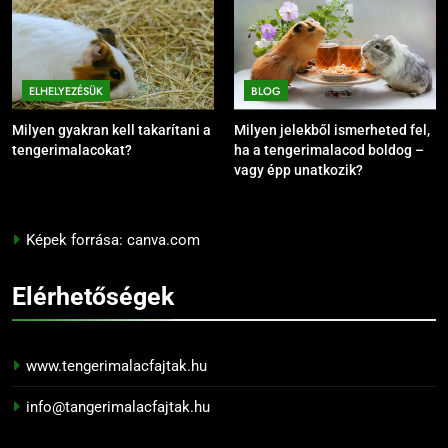
ELHELYEZÉSÜK
BLOG
Milyen gyakran kell takarítani a
Milyen jelekből ismerheted fel,
tengerimalacokat?
ha a tengerimalacod boldog –
vagy épp unatkozik?
Képek forrása: canva.com
Elérhetőségek
www.tengerimalacfajtak.hu
info@tangerimalacfajtak.hu