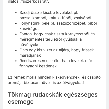
illatos „fűszerkosarat”:
Szedj össze kisebb leveleket pl.
bazsalikomból, kakukkfűből, zsályából
Fonyhatunk bele pl. százszorszépet, bíbor
kasvirágot
Fontos, hogy csak tiszta környezetből és
méregmentes területről gyűjtsük a
növényeket
Önts egy kis vizet az aljára, hogy frissek
maradjanak
Rendszeresen cseréld, ha a levelek már
fonnyadni kezdenek
Ez remek móka minden kiskedvencnek, és csábító
aromája biztosan növeli is az étvágyukat!
Tökmag rudacskák egészséges
csemege