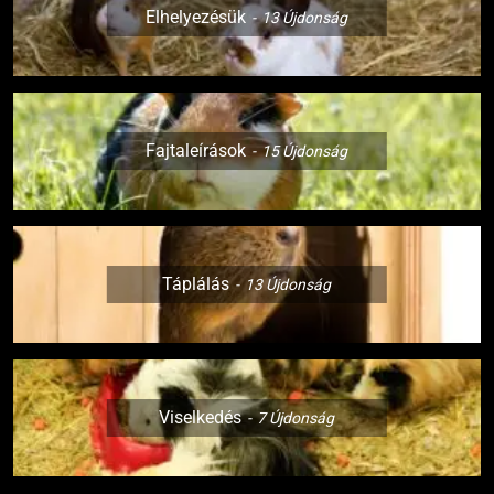
Elhelyezésük
13
Újdonság
Fajtaleírások
15
Újdonság
Táplálás
13
Újdonság
Viselkedés
7
Újdonság