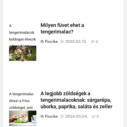
Milyen füvet ehet a
A
tengerimalac?
tengerimalacok
boldogan élvezik
Fincike
2025.03.10.
0
a friss füvet,
barátságos
társaságban.
A legjobb zöldségek a
A tengerimalac
tengerimalacoknak: sárgarépa,
élvezi a friss
uborka, paprika, saláta és zeller
zöldséget, ami
egészséges és
Fincike
2024.05.04.
0
tápláló számára.