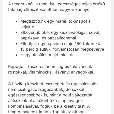
A tengeriknél is rendkívül egészséges teljes értékű
tökmag elkészítése otthon nagyon könnyű:
Megtisztítunk egy marék tökmagot a
héjaktól
Elkeverjük őket egy kis olívaolajjal, sóval,
paprikával és bazsalikommal
Elterítjük egy tepsiben majd 180 fokon kb.
15 percig sütjük, folyamatosan megkeverve
Hagyjuk hűlni, majd tálaljuk
Ropogós, fűszeres finomság és tele vannak
rostokkal, vitaminokkal, ásványi anyagokkal.
A házilag készített csemegék és rágcsálnivalók
nem csak gazdaságosabbak, de sokkal
egészségesebbek is, mint a bolti változatok.
Játsszunk el a különböző alapanyagok
kombinálásával, fogjuk be a kreativitást! A
tengerimalacok imádni fogják az otthoni