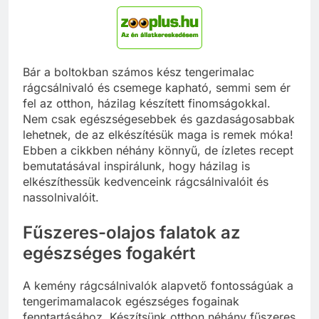
Bár a boltokban számos kész tengerimalac
rágcsálnivaló és csemege kapható, semmi sem ér
fel az otthon, házilag készített finomságokkal.
Nem csak egészségesebbek és gazdaságosabbak
lehetnek, de az elkészítésük maga is remek móka!
Ebben a cikkben néhány könnyű, de ízletes recept
bemutatásával inspirálunk, hogy házilag is
elkészíthessük kedvenceink rágcsálnivalóit és
nassolnivalóit.
Fűszeres-olajos falatok az
egészséges fogakért
A kemény rágcsálnivalók alapvető fontosságúak a
tengerimamalacok egészséges fogainak
fenntartásához. Készítsünk otthon néhány fűszeres