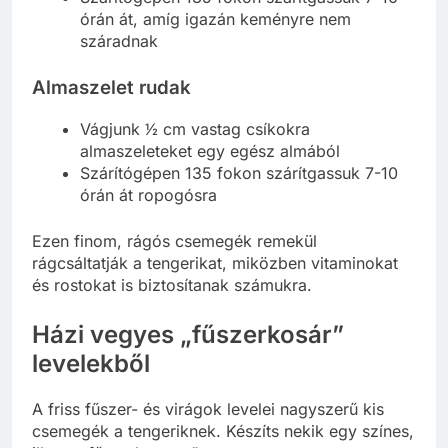
órán át, amíg igazán keményre nem
száradnak
Almaszelet rudak
Vágjunk 1⁄2 cm vastag csíkokra
almaszeleteket egy egész almából
Szárítógépen 135 fokon szárítgassuk 7-10
órán át ropogósra
Ezen finom, rágós csemegék remekül
rágcsáltatják a tengerikat, miközben vitaminokat
és rostokat is biztosítanak számukra.
Házi vegyes „fűszerkosár”
levelekből
A friss fűszer- és virágok levelei nagyszerű kis
csemegék a tengeriknek. Készíts nekik egy színes,