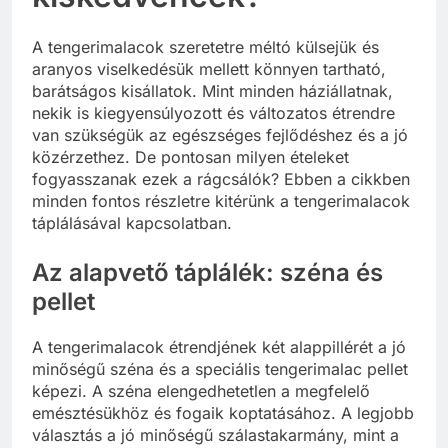
A tengerimalacok szeretetre méltó külsejük és
aranyos viselkedésük mellett könnyen tartható,
barátságos kisállatok. Mint minden háziállatnak,
nekik is kiegyensúlyozott és változatos étrendre
van szükségük az egészséges fejlődéshez és a jó
közérzethez. De pontosan milyen ételeket
fogyasszanak ezek a rágcsálók? Ebben a cikkben
minden fontos részletre kitérünk a tengerimalacok
táplálásával kapcsolatban.
Az alapvető táplálék: széna és
pellet
A tengerimalacok étrendjének két alappillérét a jó
minőségű széna és a speciális tengerimalac pellet
képezi. A széna elengedhetetlen a megfelelő
emésztésükhöz és fogaik koptatásához. A legjobb
választás a jó minőségű szálastakarmány, mint a