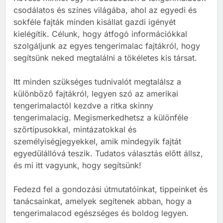
Mi kell egy tengerimalacnak?
csodálatos és színes világába, ahol az egyedi és
BLOG
sokféle fajták minden kisállat gazdi igényét
kielégítik. Célunk, hogy átfogó információkkal
szolgáljunk az egyes tengerimalac fajtákról, hogy
1
segítsünk neked megtalálni a tökéletes kis társat.
Tengerimalac és nyúl együtt
tartása
Itt minden szükséges tudnivalót megtalálsz a
BLOG
ELHELYEZÉSÜK
különböző fajtákról, legyen szó az amerikai
tengerimalactól kezdve a ritka skinny
tengerimalacig. Megismerkedhetsz a különféle
2
szőrtípusokkal, mintázatokkal és
Barackot ehet a tengerimalac?
személyiségjegyekkel, amik mindegyik fajtát
TÁPLÁLÁS
egyedülállóvá teszik. Tudatos választás előtt állsz,
és mi itt vagyunk, hogy segítsünk!
3
Fedezd fel a gondozási útmutatóinkat, tippeinket és
tanácsainkat, amelyek segítenek abban, hogy a
Banánt ehet a tengerimalac?
tengerimalacod egészséges és boldog legyen.
TÁPLÁLÁS
TENGERIMALAC TARTÁS