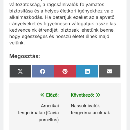
változatosság, a rágcsálnivalók folyamatos
biztosítása és a helyes életkori igényekhez való
alkalmazkodás. Ha betartjuk ezeket az alapvető
irányelveket és figyelmesen válogatjuk össze kis
kedvenceink étrendjét, biztosak lehetünk benne,
hogy egészséges és hosszú életet élnek majd
velünk.
Megosztás:
Share
Share
Share
Share
Share
X
Facebook
Pinterest
LinkedIn
Email
on
on
on
on
on
(Twitter)
Előző:
Következő:
Bejegyzés
navigáció
Amerikai
Nassolnivalók
tengerimalac (Cavia
tengerimalacoknak
porcellus)