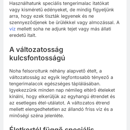
Használhatunk speciális tengerimalac itatókat
vagy kisméretű edényeket, de mindig figyeljünk
arra, hogy ezek tiszták legyenek és ne
szennyeződjenek be ürülékkel vagy almozással. A
víz
mellett soha ne adjunk tejet vagy más állati
eredetű italt.
A változatosság
kulcsfontosságú
Noha felsoroltunk néhány alapvető ételt, a
változatosság az egyik legfontosabb tényező a
tengerimalacok egészséges táplálásában.
Igyekezzünk minden nap némileg eltérő ételeket
kínálni, hogy elkerüljük az egyhangú étrendet és
az esetleges étel-utálatot. A változatos étrend
mellett elengedhetetlen az állandó friss víz és a
minőségi széna jelenléte.
Életkortól függő speciális