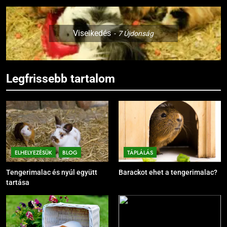
Viselkedés
7
Újdonság
Legfrissebb tartalom
ELHELYEZÉSÜK
BLOG
TÁPLÁLÁS
Tengerimalac és nyúl együtt
Barackot ehet a tengerimalac?
tartása