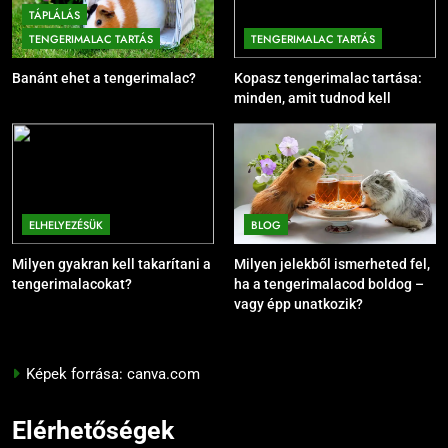
TÁPLÁLÁS
TENGERIMALAC TARTÁS
TENGERIMALAC TARTÁS
Banánt ehet a tengerimalac?
Kopasz tengerimalac tartása:
minden, amit tudnod kell
ELHELYEZÉSÜK
BLOG
Milyen gyakran kell takarítani a
Milyen jelekből ismerheted fel,
tengerimalacokat?
ha a tengerimalacod boldog –
vagy épp unatkozik?
Képek forrása: canva.com
Elérhetőségek