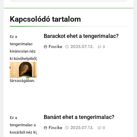
Kapcsolódó tartalom
Barackot ehet a tengerimalac?
Ez a
tengerimalac
Fincike
2025.07.13.
0
kíváncsian néz
ki búvóhelyéből,
friss
salátalevelek
társaságában.
Banánt ehet a tengerimalac?
Ez a
tengerimalac a
Fincike
2025.07.13.
0
kosárból néz ki,