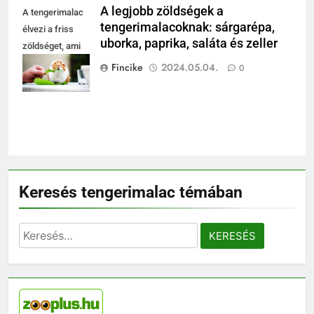
A legjobb zöldségek a
A tengerimalac
tengerimalacoknak: sárgarépa,
élvezi a friss
uborka, paprika, saláta és zeller
zöldséget, ami
egészséges és
Fincike
2024.05.04.
0
tápláló számára.
Keresés tengerimalac témában
5
Keresés:
Milyen gyakran kell takarítani a
tengerimalacokat?
ELHELYEZÉSÜK
6