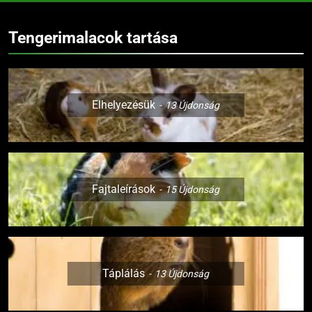
Tengerimalacok tartása
Elhelyezésük
13
Újdonság
Fajtaleírások
15
Újdonság
Táplálás
13
Újdonság