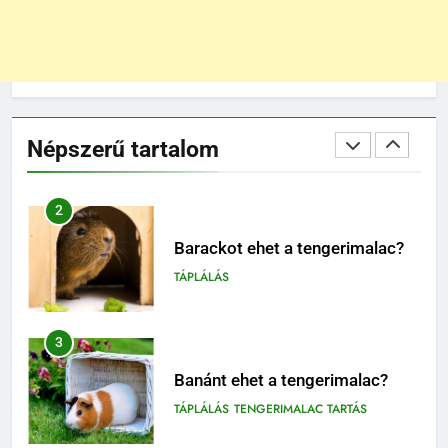
BLOG
ELHELYEZÉSÜK
2
Barackot ehet a tengerimalac?
Népszerű tartalom
TÁPLÁLÁS
3
Banánt ehet a tengerimalac?
TÁPLÁLÁS
TENGERIMALAC TARTÁS
4
Kopasz tengerimalac tartása:
minden, amit tudnod kell
TENGERIMALAC TARTÁS