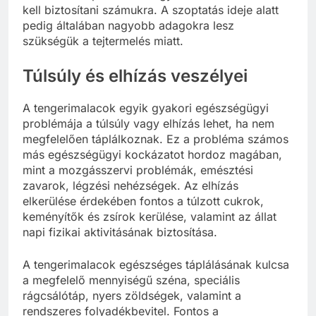
kell biztosítani számukra. A szoptatás ideje alatt
pedig általában nagyobb adagokra lesz
szükségük a tejtermelés miatt.
Túlsúly és elhízás veszélyei
A tengerimalacok egyik gyakori egészségügyi
problémája a túlsúly vagy elhízás lehet, ha nem
megfelelően táplálkoznak. Ez a probléma számos
más egészségügyi kockázatot hordoz magában,
mint a mozgásszervi problémák, emésztési
zavarok, légzési nehézségek. Az elhízás
elkerülése érdekében fontos a túlzott cukrok,
keményítők és zsírok kerülése, valamint az állat
napi fizikai aktivitásának biztosítása.
A tengerimalacok egészséges táplálásának kulcsa
a megfelelő mennyiségű széna, speciális
rágcsálótáp, nyers zöldségek, valamint a
rendszeres folyadékbevitel. Fontos a