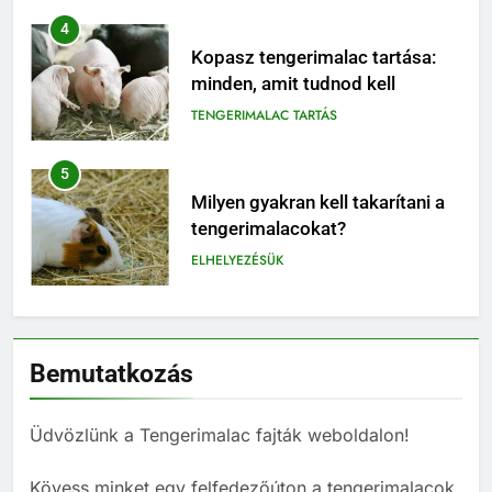
5
Milyen gyakran kell takarítani a
tengerimalacokat?
ELHELYEZÉSÜK
6
Milyen jelekből ismerheted fel,
ha a tengerimalacod boldog –
vagy épp unatkozik?
BLOG
7
Miért nem ajánlott egyedül
Bemutatkozás
tartani tengerimalacot – és
hogyan válassz neki megfelelő
BLOG
társat?
Üdvözlünk a Tengerimalac fajták weboldalon!
8
Kövess minket egy felfedezőúton a tengerimalacok