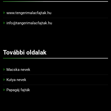
www.tengerimalacfajtak.hu
info@tangerimalacfajtak.hu
További
oldalak
Macska nevek
Kutya nevek
Papagáj fajták