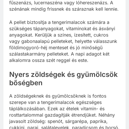
fűszenázs, lucernaszéna vagy lóhereszenázs. A
szénának mindig frissnek és száraznak kell lennie.
A pellet biztosítja a tengerimalacok számára a
szükséges tápanyagokat, vitaminokat és ásványi
anyagokat. Kerüljük a színes, ízesített, cukros
vagy gabonaalapú pelleteket, helyette válasszunk
földimogyoró-héj menteset és jó minőségű
szálastakarmány pelleteket. A napi adagot két
alkalomra ossza szét reggel és este.
Nyers zöldségek és gyümölcsök
bőségben
A zöldségeknek és gyümölcsöknek is fontos
szerepe van a tengerimalacok egészséges
táplálkozásában. Ezek az ételek vitamin- és
rosttartalommal gazdagítják étrendjüket. Néhány
javasolt zöldség: spenót, sárgarépa, paprika,
cukkini, paraj, salátalevelek, paradicsom és borsó.