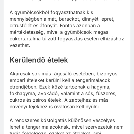
A gyümölcsökből fogyaszthatnak kis
mennyiségben almát, barackot, dinnyét, epret,
citrusfélét és áfonyát. Fontos azonban a
mértékletesség, mivel a gyümölcsök magas
cukortartalma túlzott fogyasztás esetén elhízáshoz
vezethet.
Kerülendő ételek
Akárcsak sok más rágcsáló esetében, bizonyos
emberi ételeket kerülni kell a tengerimalacok
étrendjében. Ezek közé tartoznak a hagyma,
fokhagyma, avokádó, valamint a sós, fűszeres,
cukros és zsíros ételek. A zabtejhez és más
növényi tejekhez is óvatosan kell nyúlni.
A rendszeres kóstolgatás különösen veszélyes
lehet a tengerimalacoknak, mivel szervezetük nem
tudja feldolgozni ezeket az ételeket, ami