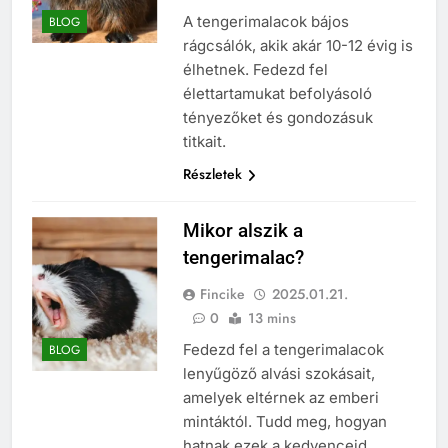
A tengerimalacok bájos
BLOG
rágcsálók, akik akár 10-12 évig is
élhetnek. Fedezd fel
élettartamukat befolyásoló
tényezőket és gondozásuk
titkait.
Részletek
Mikor alszik a
tengerimalac?
Fincike
2025.01.21.
0
13 mins
Fedezd fel a tengerimalacok
BLOG
lenyűgöző alvási szokásait,
amelyek eltérnek az emberi
mintáktól. Tudd meg, hogyan
hatnak ezek a kedvenceid