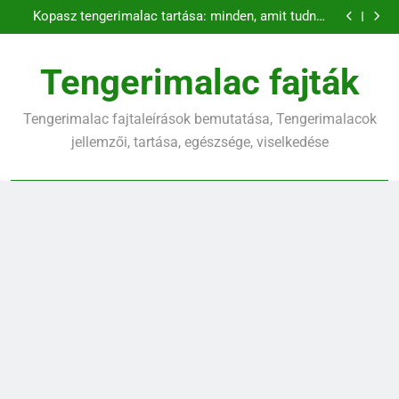
Banánt ehet a tengerimalac?
Ugrás
Kopasz tengerimalac tartása: minden, amit tudnod
a
kell
Tengerimalac és nyúl együtt tartása
Barackot ehet a tengerimalac?
tartalomra
Banánt ehet a tengerimalac?
Tengerimalac fajták
Kopasz tengerimalac tartása: minden, amit tudnod
kell
Tengerimalac fajtaleírások bemutatása, Tengerimalacok
jellemzői, tartása, egészsége, viselkedése