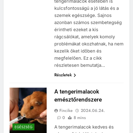
tengerimalacok esetében is
kulcsfontosságú a jó látás és a
szemek egészsége. Sajnos
azonban számos szembetegség
érintheti ezeket a kis
rágcsálókat, amelyek komoly
problémákat okozhatnak, ha nem
kezelik őket időben és
megfelelően. Ez a cikk
részletesen bemutatja…
Részletek
A tengerimalacok
emésztőrendszere
Fincike
2024.06.24.
0
8 mins
A tengerimalacok kedves és
EGÉSZSÉG