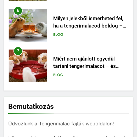
6
Milyen jelekből ismerheted fel,
ha a tengerimalacod boldog –
vagy épp unatkozik?
BLOG
7
Miért nem ajánlott egyedül
tartani tengerimalacot – és
hogyan válassz neki megfelelő
BLOG
társat?
8
Mi kell egy tengerimalacnak?
Bemutatkozás
BLOG
Üdvözlünk a Tengerimalac fajták weboldalon!
1