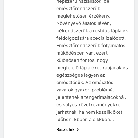
népszerű háziállatok, de
emésztőrendszerük
meglehetősen érzékeny.
Növényevő állatok lévén,
bélrendszerük a rostdús táplálék
feldolgozására specializálódott.
Emésztőrendszerük folyamatos
működésben van, ezért
különösen fontos, hogy
megfelelő táplálékot kapjanak és
egészséges legyen az
emésztésük. Az emésztési
zavarok gyakori problémát
jelentenek a tengerimalacoknál,
és súlyos következményekkel
járhatnak, ha nem kezelik őket
időben. Ebben a cikkben…
Részletek