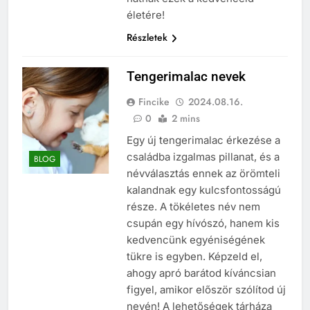
életére!
Részletek
Tengerimalac nevek
Fincike
2024.08.16.
0
2 mins
Egy új tengerimalac érkezése a
családba izgalmas pillanat, és a
BLOG
névválasztás ennek az örömteli
kalandnak egy kulcsfontosságú
része. A tökéletes név nem
csupán egy hívószó, hanem kis
kedvencünk egyéniségének
tükre is egyben. Képzeld el,
ahogy apró barátod kíváncsian
figyel, amikor először szólítod új
nevén! A lehetőségek tárháza