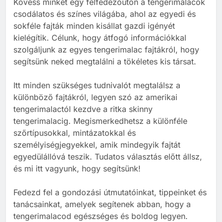
Kövess minket egy felfedezőúton a tengerimalacok
Tengerimalac és nyúl együtt
csodálatos és színes világába, ahol az egyedi és
tartása
sokféle fajták minden kisállat gazdi igényét
BLOG
ELHELYEZÉSÜK
kielégítik. Célunk, hogy átfogó információkkal
szolgáljunk az egyes tengerimalac fajtákról, hogy
2
segítsünk neked megtalálni a tökéletes kis társat.
Barackot ehet a tengerimalac?
Itt minden szükséges tudnivalót megtalálsz a
TÁPLÁLÁS
különböző fajtákról, legyen szó az amerikai
tengerimalactól kezdve a ritka skinny
tengerimalacig. Megismerkedhetsz a különféle
3
szőrtípusokkal, mintázatokkal és
Banánt ehet a tengerimalac?
személyiségjegyekkel, amik mindegyik fajtát
TÁPLÁLÁS
TENGERIMALAC TARTÁS
egyedülállóvá teszik. Tudatos választás előtt állsz,
és mi itt vagyunk, hogy segítsünk!
4
Fedezd fel a gondozási útmutatóinkat, tippeinket és
Kopasz tengerimalac tartása:
tanácsainkat, amelyek segítenek abban, hogy a
minden, amit tudnod kell
tengerimalacod egészséges és boldog legyen.