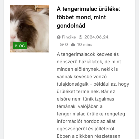
A tengerimalac ürüléke:
többet mond, mint
gondolnád
Fincike
2024.06.24.
0
10 mins
BLOG
A tengerimalacok kedves és
népszerű háziállatok, de mint
minden élőlénynek, nekik is
vannak kevésbé vonzó
tulajdonságaik – például az, hogy
ürüléket termelnek. Bár ez
elsőre nem tűnik izgalmas
témának, valójában a
tengerimalac ürüléke rengeteg
információt hordoz az állat
egészségéről és jóllétéről.
Ebben a cikkben részletesen