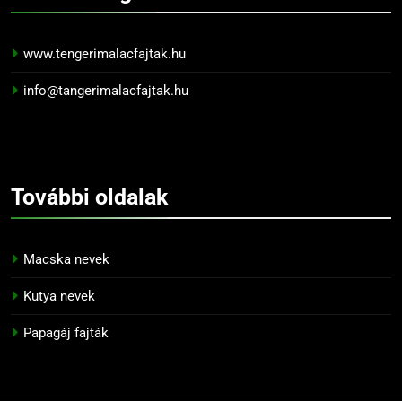
www.tengerimalacfajtak.hu
info@tangerimalacfajtak.hu
További
oldalak
Macska nevek
Kutya nevek
Papagáj fajták