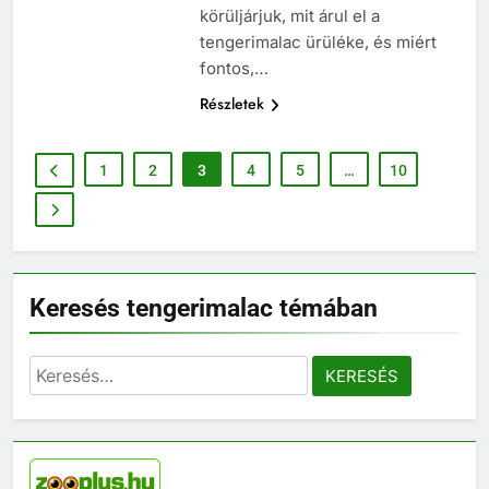
körüljárjuk, mit árul el a
tengerimalac ürüléke, és miért
fontos,…
Részletek
1
2
3
4
5
…
10
5
Milyen gyakran kell takarítani a
tengerimalacokat?
ELHELYEZÉSÜK
Keresés tengerimalac témában
6
Keresés:
Milyen jelekből ismerheted fel,
ha a tengerimalacod boldog –
vagy épp unatkozik?
BLOG