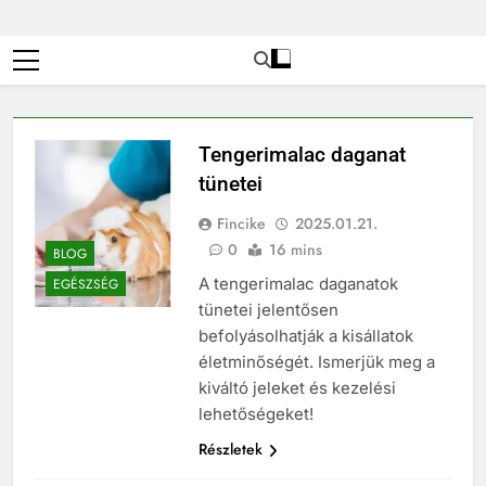
Tengerimalac daganat
tünetei
Fincike
2025.01.21.
0
16 mins
BLOG
A tengerimalac daganatok
EGÉSZSÉG
tünetei jelentősen
befolyásolhatják a kisállatok
életminőségét. Ismerjük meg a
kiváltó jeleket és kezelési
lehetőségeket!
Részletek