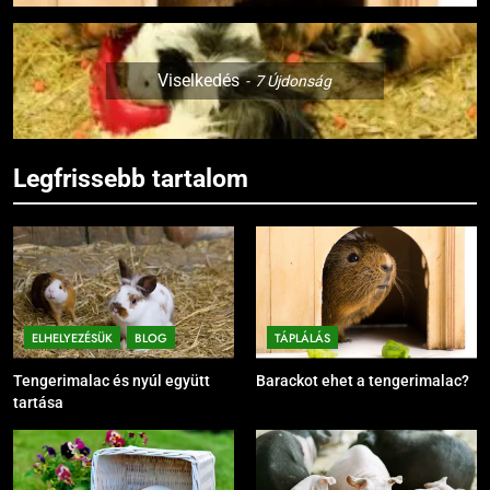
Viselkedés
7
Újdonság
Legfrissebb tartalom
ELHELYEZÉSÜK
BLOG
TÁPLÁLÁS
Tengerimalac és nyúl együtt
Barackot ehet a tengerimalac?
tartása