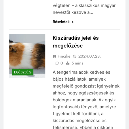
végtelen – a klasszikus magyar
nevektől kezdve a…
Részletek
Kiszáradás jelei és
megelőzése
Fincike
2024.07.23.
0
5 mins
A tengerimalacok kedves és
EGÉSZSÉG
bájos háziállatok, amelyek
megfelelő gondozást igényelnek
ahhoz, hogy egészségesek és
boldogok maradjanak. Az egyik
legfontosabb tényező, amelyre
figyelmet kell fordítani, a
kiszáradás megelőzése és
felismerése. Ebben a cikkben