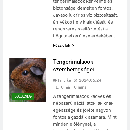
tengerimalacok kényelme és
biztonsága kiemelten fontos.
Javasoljuk friss víz biztosítását,
árnyékos hely kialakítását, és
rendszeres szellőztetést a
hőguta elkerülése érdekében.
Részletek
Tengerimalacok
szembetegségei
Fincike
2024.06.24.
0
10 mins
A tengerimalacok kedves és
EGÉSZSÉG
népszerű háziállatok, akiknek
egészsége és jóléte nagyon
fontos a gazdáik számára. Mint
minden élőlénynél, a