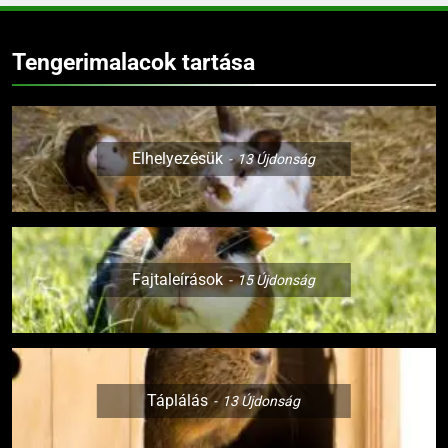
Tengerimalacok tartása
Elhelyezésük
13
Újdonság
Fajtaleírások
15
Újdonság
Táplálás
13
Újdonság