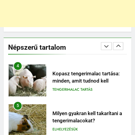
TÁPLÁLÁS
3
Banánt ehet a tengerimalac?
Népszerű tartalom
TÁPLÁLÁS
TENGERIMALAC TARTÁS
4
Kopasz tengerimalac tartása:
minden, amit tudnod kell
TENGERIMALAC TARTÁS
5
Milyen gyakran kell takarítani a
tengerimalacokat?
ELHELYEZÉSÜK