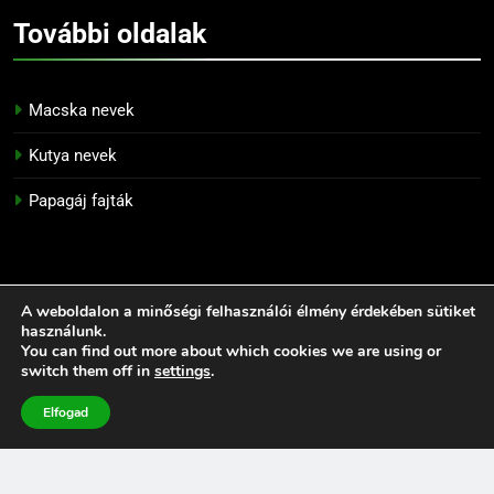
További
oldalak
Macska nevek
Kutya nevek
Papagáj fajták
A weboldalon a minőségi felhasználói élmény érdekében sütiket
használunk.
Információk
You can find out more about which cookies we are using or
switch them off in
settings
.
Adatkezelési tájékoztató
Elfogad
Felhasználási feltételek