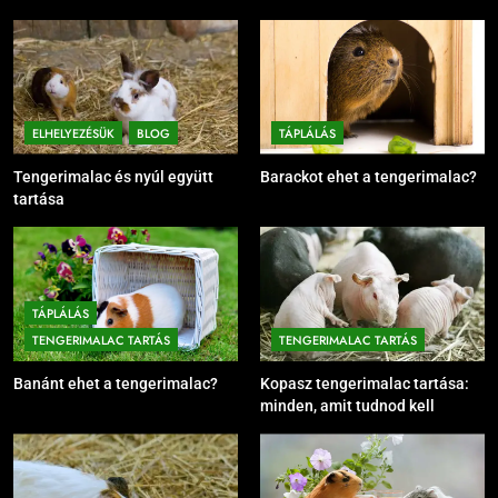
ELHELYEZÉSÜK
BLOG
TÁPLÁLÁS
Tengerimalac és nyúl együtt
Barackot ehet a tengerimalac?
tartása
TÁPLÁLÁS
TENGERIMALAC TARTÁS
TENGERIMALAC TARTÁS
Banánt ehet a tengerimalac?
Kopasz tengerimalac tartása:
minden, amit tudnod kell