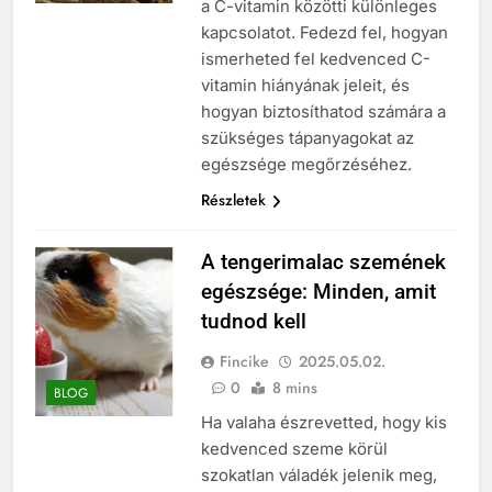
a C-vitamin közötti különleges
kapcsolatot. Fedezd fel, hogyan
ismerheted fel kedvenced C-
vitamin hiányának jeleit, és
hogyan biztosíthatod számára a
szükséges tápanyagokat az
egészsége megőrzéséhez.
Részletek
A tengerimalac szemének
egészsége: Minden, amit
tudnod kell
Fincike
2025.05.02.
0
8 mins
BLOG
Ha valaha észrevetted, hogy kis
kedvenced szeme körül
szokatlan váladék jelenik meg,