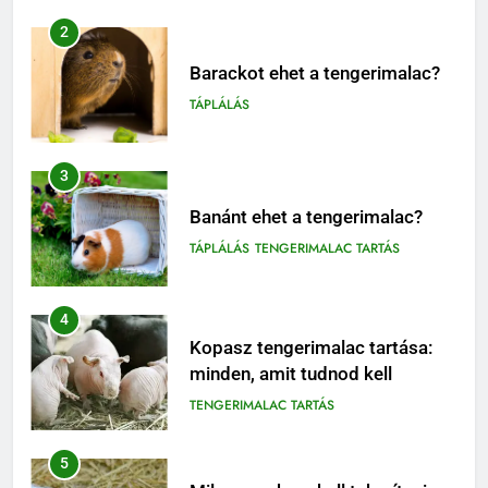
3
Banánt ehet a tengerimalac?
TÁPLÁLÁS
TENGERIMALAC TARTÁS
4
Kopasz tengerimalac tartása:
minden, amit tudnod kell
TENGERIMALAC TARTÁS
5
Milyen gyakran kell takarítani a
tengerimalacokat?
ELHELYEZÉSÜK
6