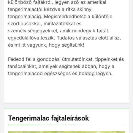
BLOG
ELHELYEZÉSÜK
különböző fajtákról, legyen szó az amerikai
tengerimalactól kezdve a ritka skinny
tengerimalacig. Megismerkedhetsz a különféle
2
szőrtípusokkal, mintázatokkal és
Barackot ehet a tengerimalac?
személyiségjegyekkel, amik mindegyik fajtát
TÁPLÁLÁS
egyedülállóvá teszik. Tudatos választás előtt állsz,
és mi itt vagyunk, hogy segítsünk!
3
Fedezd fel a gondozási útmutatóinkat, tippeinket és
tanácsainkat, amelyek segítenek abban, hogy a
Banánt ehet a tengerimalac?
tengerimalacod egészséges és boldog legyen.
TÁPLÁLÁS
TENGERIMALAC TARTÁS
4
Kopasz tengerimalac tartása:
minden, amit tudnod kell
Tengerimalac fajtaleírások
TENGERIMALAC TARTÁS