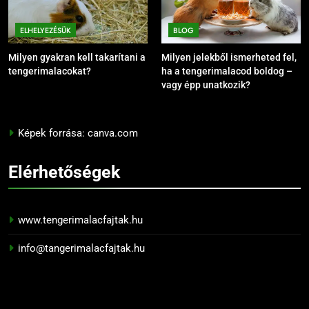
ELHELYEZÉSÜK
BLOG
Milyen gyakran kell takarítani a
Milyen jelekből ismerheted fel,
tengerimalacokat?
ha a tengerimalacod boldog –
vagy épp unatkozik?
Képek forrása: canva.com
Elérhetőségek
www.tengerimalacfajtak.hu
info@tangerimalacfajtak.hu