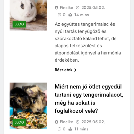
Fincike
2025.05.02.
0
14 mins
Az együttes tengerimalac és
BLOG
nyúl tartás lenyűgöző és
szórakoztató kaland lehet, de
alapos felkészülést és
átgondolást igényel a harmónia
érdekében.
Részletek
Miért nem jó ötlet egyedül
tartani egy tengerimalacot,
még ha sokat is
foglalkozol vele?
Fincike
2025.05.02.
BLOG
0
11 mins