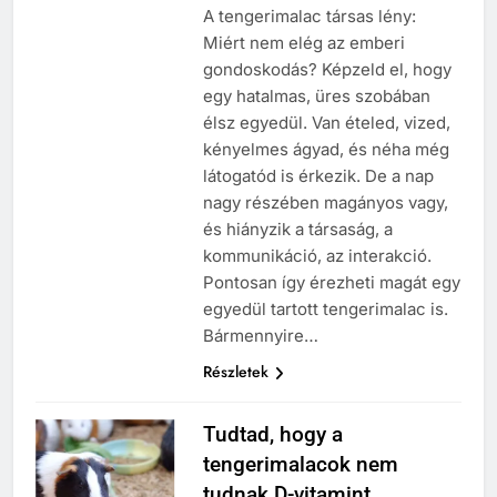
A tengerimalac társas lény:
Miért nem elég az emberi
gondoskodás? Képzeld el, hogy
egy hatalmas, üres szobában
élsz egyedül. Van ételed, vized,
kényelmes ágyad, és néha még
látogatód is érkezik. De a nap
nagy részében magányos vagy,
és hiányzik a társaság, a
kommunikáció, az interakció.
Pontosan így érezheti magát egy
egyedül tartott tengerimalac is.
Bármennyire…
Részletek
Tudtad, hogy a
tengerimalacok nem
tudnak D-vitamint