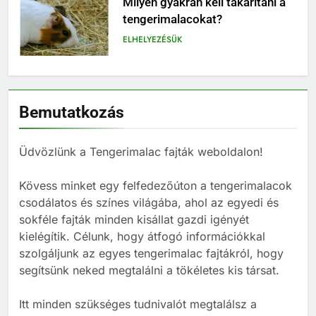
Milyen jelekből ismerheted fel,
ha a tengerimalacod boldog –
vagy épp unatkozik?
BLOG
7
Miért nem ajánlott egyedül
Bemutatkozás
tartani tengerimalacot – és
hogyan válassz neki megfelelő
BLOG
társat?
Üdvözlünk a Tengerimalac fajták weboldalon!
8
Kövess minket egy felfedezőúton a tengerimalacok
Mi kell egy tengerimalacnak?
csodálatos és színes világába, ahol az egyedi és
BLOG
sokféle fajták minden kisállat gazdi igényét
kielégítik. Célunk, hogy átfogó információkkal
szolgáljunk az egyes tengerimalac fajtákról, hogy
1
segítsünk neked megtalálni a tökéletes kis társat.
Tengerimalac és nyúl együtt
tartása
Itt minden szükséges tudnivalót megtalálsz a