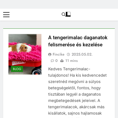
A tengerimalac daganatok
felismerése és kezelése
Fincike
2025.05.02.
0
11 mins
Kedves Tengerimalac-
BLOG
tulajdonos! Ha kis kedvencedet
szeretnéd megóvni a súlyos
betegségektől, fontos, hogy
tisztában legyél a daganatos
megbetegedések jeleivel. A
tengerimalacok, akárcsak más
kisállatok, sajnos hajlamosak