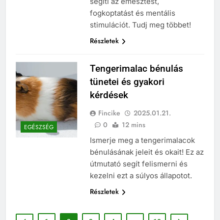
segíti az emésztést,
fogkoptatást és mentális
stimulációt. Tudj meg többet!
Részletek
Tengerimalac bénulás
tünetei és gyakori
kérdések
Fincike
2025.01.21.
0
12 mins
EGÉSZSÉG
Ismerje meg a tengerimalacok
bénulásának jeleit és okait! Ez az
útmutató segít felismerni és
kezelni ezt a súlyos állapotot.
Részletek