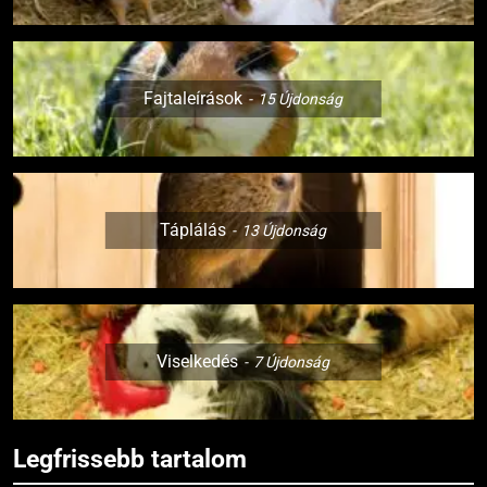
Fajtaleírások
15
Újdonság
Táplálás
13
Újdonság
Viselkedés
7
Újdonság
Legfrissebb tartalom