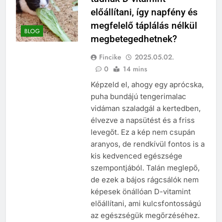
előállítani, így napfény és
megfelelő táplálás nélkül
BLOG
megbetegedhetnek?
Fincike
2025.05.02.
0
14 mins
Képzeld el, ahogy egy aprócska,
puha bundájú tengerimalac
vidáman szaladgál a kertedben,
élvezve a napsütést és a friss
levegőt. Ez a kép nem csupán
aranyos, de rendkívül fontos is a
kis kedvenced egészsége
szempontjából. Talán meglepő,
de ezek a bájos rágcsálók nem
képesek önállóan D-vitamint
előállítani, ami kulcsfontosságú
az egészségük megőrzéséhez.