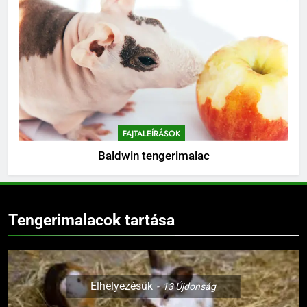
FAJTALEÍRÁSOK
Baldwin tengerimalac
Tengerimalacok tartása
Elhelyezésük
13
Újdonság