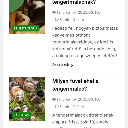
tengerimalacnak?
Fincike
2025.03.10.
0
13 mins
Fedezd fel, hogyan biztosíthatsz
ELHELYEZÉSÜK
kényelmes otthont
tengerimalacaidnak, az ideális
ketrecmérettől a berendezésig,
a boldog és egészséges életért!
Részletek
Milyen füvet ehet a
tengerimalac?
Fincike
2025.03.10.
0
15 mins
A tengerimalacok étrendjének
TÁPLÁLÁS
alapja a friss, zöld fű, amely